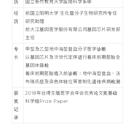
历
国立新竹教育大学应用科学系毕
经
前国立阳明大学 生化暨分子生物研究所专任
历
研究助理
前大江基因医学股份有限公司基因芯片研发部
主任
专
甲型及乙型地中海型贫血分子医学诊断
长
以基因芯片及次世代定序进行着床前期胚胎全
基因体筛检
着床前期胚胎植入前诊断：地中海型贫血、法
布瑞氏症及染色体转位等客制化遗传疾病检测
获
2018年台湾生殖医学会年会优秀论文奖基础
奖
科学组Prize Paper
记
录