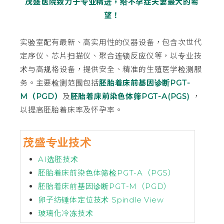
茂盛医院致力于专业精进，给不孕症夫妻最大的希
望！
实验室配有最新、高实用性的仪器设备，包含次世代
定序仪、芯片扫描仪、聚合连锁反应仪等，以专业技
术与高规格设备，提供安全、精准的生殖医学检测服
务。主要检测范围包括
胚胎着床前基因诊断PGT-
M（PGD）
及
胚胎着床前染色体筛PGT-A(PGS)
，
以提高胚胎着床率及怀孕率。
茂盛专业技术
AI选胚技术
胚胎着床前染色体筛检PGT-A（PGS）
胚胎着床前基因诊断PGT-M（PGD）
卵子纺锤体定位技术 Spindle View
玻璃化冷冻技术