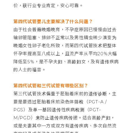
价，获行业专业肯定，安心可靠。
第四代试管婴儿主要解决了什么问题？
由于社会普遍晚婚晚育，不孕症原因已慢慢由过去
输卵管阻塞、排卵不正常以及男性精虫稀少演变为
晚婚女性卵子老化所致，而第四代试管技术把整体
怀孕率提高至八成以上，且流产率从平均20%大幅
降低至5%，是不孕夫妇、高龄妇女，及有遗传疾病
的人士的福音。
第四代试管和三代试管有哪些区别？
第三代试管技术偏重于胚胎着床前的遗传诊断，主
要是要透过胚胎着床前染色体筛检（PGT-A /
PGS）及单一基因遗传性疾病检测（PGT-
M/PGD）来防止遗传疾病传递。适合高龄产妇，
或是夫妻其中一方或双方有遗传疾病、多次自然流