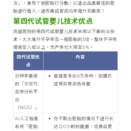
法」，来帮个别胚胎打分数，以选出品质最佳的胚
胎进行植入，进而将试管成功率提升到最高！
第四代试管婴儿技术优点
茂盛医院的第四代试管婴儿技术采用以下最前沿技
术，大大增升怀孕率至一般胚胎的3倍，整体怀孕率
提高至八成以上，流产率也大降至5%。
四代试管优
內容
点
分辨率最高
能筛查多达6万多种，如唐氏
的「次世代
症等异常染色体基
定序分析平
台
（NGS）」
AI人工智能
在不取出胚胎的情况下进行长
系统「胚胎
达120小时的观测，培养皿更