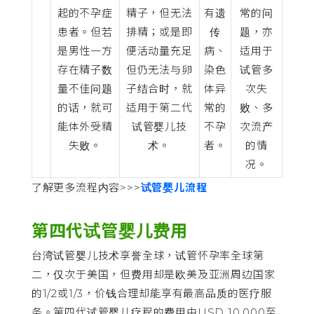
起的不孕症
精子，但无法
有遗
常的问
患者。但若
排精；或是即
传
题，亦
是男性一方
便活动量充足
病、
适用于
存在精子数
但仍无法与卵
染色
试管多
量不佳问题
子结合时，就
体异
次失
的话，就可
适用于第二代
常的
败、多
能体外受精
试管婴儿技
不孕
次流产
失败。
术。
者。
的情
况。
了解更多流程内容>>>
试管婴儿流程
第四代试管婴儿费用
台湾试管婴儿技术享誉全球，试管怀孕率全球第
二，仅次于美国，但费用却是欧美及亚洲周边国家
的1/2或1/3，价钱合理却能享有最高品质的医疗服
务。第四代试管婴儿疗程的费用由USD 10,000至