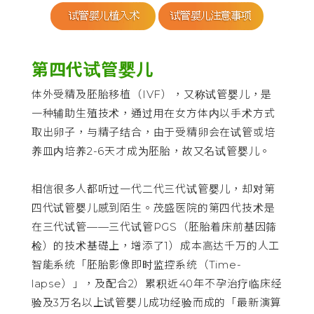
第四代试管婴儿
体外受精及胚胎移植（IVF），又称试管婴儿，是
一种辅助生殖技术，通过用在女方体内以手术方式
取出卵子，与精子结合，由于受精卵会在试管或培
养皿内培养2-6天才成为胚胎，故又名试管婴儿。
相信很多人都听过一代二代三代试管婴儿，却对第
四代试管婴儿感到陌生。茂盛医院的第四代技术是
在三代试管——三代试管PGS（胚胎着床前基因筛
检）的技术基礎上，增添了1）成本高达千万的人工
智能系统「胚胎影像即时监控系统（Time-
lapse）」，及配合2）累积近40年不孕治疗临床经
验及3万名以上试管婴儿成功经验而成的「最新演算