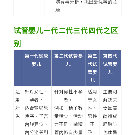
演算与分析，挑出最优等的胚
胎
试管婴儿一代二代三代四代之区
别
第一代试管
第二代试管婴
第三
第四代
婴儿
儿
代试
试管婴
管婴
儿
儿
适
针对女性不
针对男性不孕
适用
主要可
用
孕者，
者，
于女
解决夫
对
适合输卵管
例如：精子数
性、
妻因高
象
堵塞、子宫
量稀少、活动
男性
龄造成
内膜异位、
力不足、输精
不
胚胎染
内分泌等引
管内仍有少量
孕、
色体异