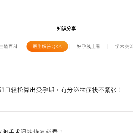
知识分享
生殖百科
医生解答Q&A
好孕线上看
学术交
卵日轻松算出受孕期，有分泌物症状不紧张！
取卵手术迅速恢复必看！