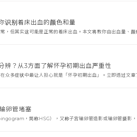
你识别着床出血的颜色和量
常，但其实这可能是正常的着床出血。本文将教你由出血量、颜色
分辨？从3方面了解怀孕初期出血严重性
而在众多症状中最让人担心就是「怀孕初期出血」。立即透过文章
断输卵管堵塞
alpingogram，简称HSG），又称子宫输卵管造影或输卵管