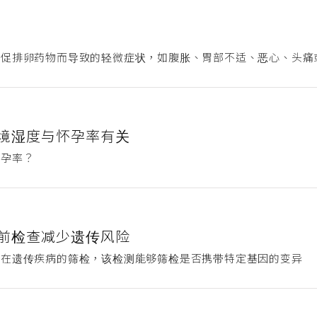
射促排卵药物而导致的轻微症状，如腹胀、胃部不适、恶心、头痛
境湿度与怀孕率有关
怀孕率？
前检查减少遗传风险
潜在遗传疾病的筛检，该检测能够筛检是否携带特定基因的变异