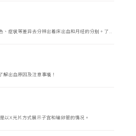
、症状等差异去分辨出着床出血和月经的分别。了...
了解出血原因及注意事项！
摄影，是以X光片方式展示子宫和输卵管的情况。