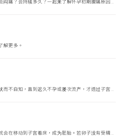
闷痛？会持续多久？一起来了解怀孕初期腹痛原因...
了解更多。
而不自知，直到迟久不孕或屡次流产，才透过子宫...
会在移动到子宫着床，成为胚胎。若卵子没有受精...