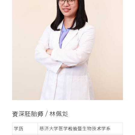
资深胚胎师 / 林佩彣
学历
慈济大学医学检验暨生物技术学系