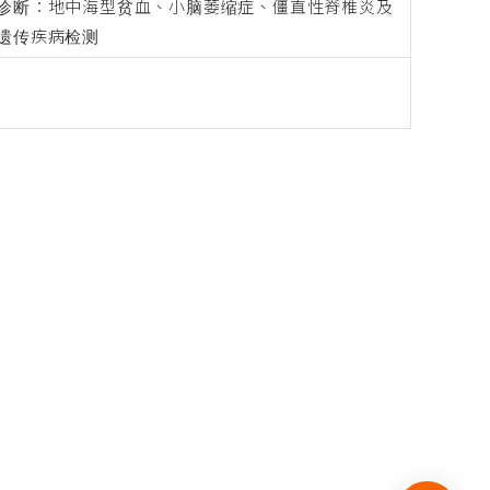
诊断：地中海型贫血、小脑萎缩症、僵直性脊椎炎及
遗传疾病检测