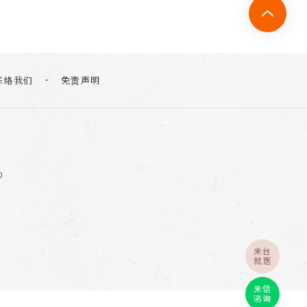
联络我们
免责声明
0
来台
就医
来信
谘询