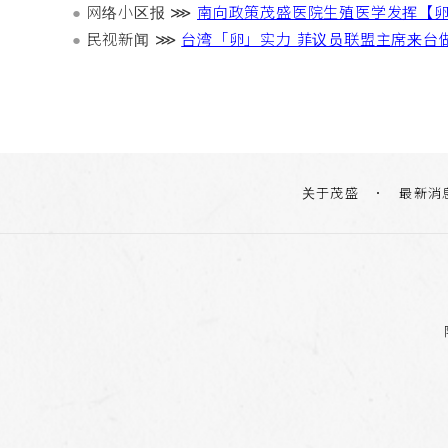
●
网络小区报 ⋙
南向政策茂盛医院生殖医学发挥【
●
民视新闻 ⋙
台湾「卵」实力 菲议员联盟主席来台
关于茂盛
最新消