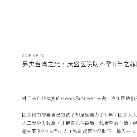
2018.08.16
另类台湾之光，茂盛医院助不孕11年之
对于来自菲律宾的Henry和Aireen来说，今年是
因为他们想要自己的孩子却足足努力了11年。因为太
人工受孕失败后，才抱着抓住最后一线希望的心情，
领先亚洲的3.5代AI人工智能试管的帮助下，植入