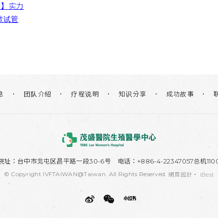
卵】实力
做试管
团队介绍
疗程说明
知识分享
息
成功故事
院址：
台中市北屯区昌平路一段30-6号
电话：+886-4-22347057总机110
© Copyright IVFTAIWAN@Taiwan. All Rights Reserved.
網頁設計
‧
iBest