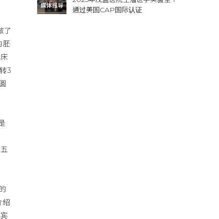
通过美国CAP国际认证
做了
的胚
临床
转3
圆
是
的五
的
介绍
律宾