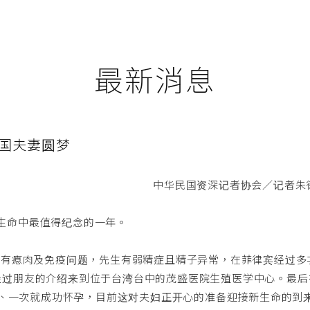
最新消息
菲国夫妻圆梦
中华民国资深记者协会／记者朱
他们生命中最值得纪念的一年。
太有瘜肉及免疫问题，先生有弱精症且精子异常，在菲律宾经过多
经过朋友的介绍来到位于台湾台中的茂盛医院生殖医学中心。最后
一次、一次就成功怀孕，目前这对夫妇正开心的准备迎接新生命的到