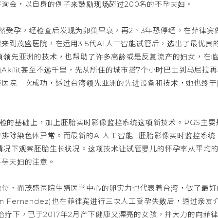
询会，以自身的例子来鼓励现场超过200名的不孕夫妇。
能自然受孕，经检查后发现为卵巢早衰，再2、3年恐停经，在菲律宾
来到茂盛医院，在运用3.5代AI人工智能试管后，选出了最优良
项领先亚洲的技术，也帮助了许多高龄或是反复流产的妇女，在
kilit甚至不远千里，先从所住的城市搭7个小时巴士到马尼拉再
盛医院一次成功，透过台湾领先亚洲的先进设备和技术，她也终于
因筛检的基础上，加上胚胎实时影像监控系统这项新技术。PGS主要
排除染色体异常。而最新的AI人工智能- 胚胎影像实时监控系统
胚胎的情况下观察胚胎生长状况。这项技术让试管婴儿的怀孕率从平均
不孕夫妇的注意。
地位，而茂盛医院生殖医学中心的卵实力也代表着台湾，做了最好
n Fernandez)也在菲律宾进行三次人工受孕失败后，透过亲友
疗下，已于2017年2月产下健康又漂亮的女孩，并大力的向菲