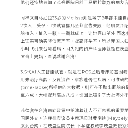
他们还特地参加了茂盛医院日前于马尼拉举办的病友咨
同样来自马尼拉33岁的Melissa则是等了8年都未
2次人工受孕、1次试管婴儿全都宣告失败，经朋友介绍
胎植入，植入一颗、一颗就成功，让她喜出望外!而这
上证实可确实降低流产率、提高怀孕率。所以菲国夫妇A
小时飞机来台湾看病，因为她的妇产科医师就是在茂
梦当上妈妈，直说感谢台湾!
3.5代AI人工智能试管，就是在PGS胚胎着床前基
用来治疗高龄、反复流产、家族遗传性疾病，可准确的
(time-lapse)所提供的大数据，则可在不取出
至六成，大幅提升高达八成，也因此吸引了大批海外
菲律宾在台湾南向政策中扮演着让人不可忽视的重要
国民外交。连菲律宾议员主席玛贝琳费南迪(Maybely
来到台湾，在茂盛医院院长-不孕症权威李茂盛教授的治