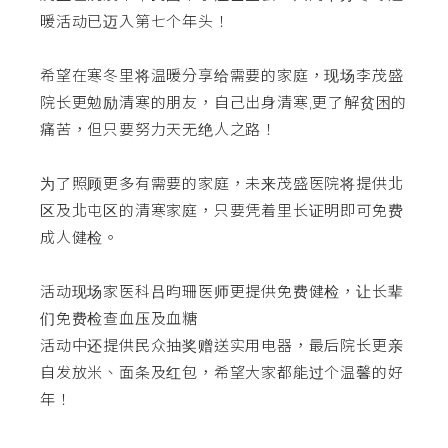
暖活动已迈入第七个年头！
希望在寒冬里将温暖分享给需要的家庭，现场李茂盛
院长更勉励清寒的朋友，自己出身清寒,更了解贫困的
痛苦，但只要努力天无绝人之路！
为了照顾更多有需要的家庭，未来茂盛医院将提供北
区及北屯区的清寒家庭，只要凭着里长证明即可免费
成人健检。
活动现场家医科吕昀珊医师更提供免费健检，让长辈
们免费检查血压及血糖
活动中还提供民众抽奖赠送实用电器，最后院长更亲
自发放米、面条及红包，希望大家都能过个温馨的好
年！