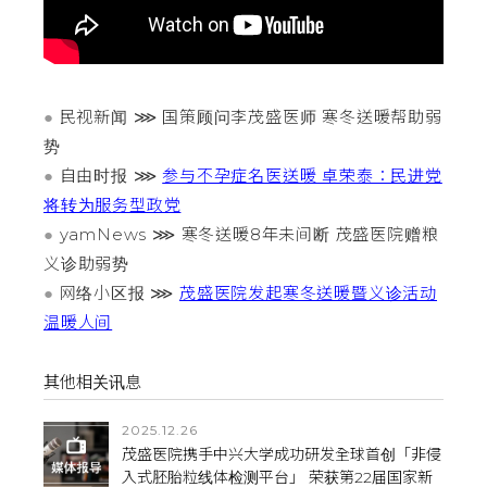
●
民视新闻 ⋙ 国策顾问李茂盛医师 寒冬送暖帮助弱
势
●
自由时报 ⋙
参与不孕症名医送暖 卓荣泰：民进党
将转为服务型政党
●
yamNews ⋙ 寒冬送暖8年未间断 茂盛医院赠粮
义诊助弱势
●
网络小区报 ⋙
茂盛医院发起寒冬送暖暨义诊活动
温暖人间
其他相关讯息
2025.12.26
茂盛医院携手中兴大学成功研发全球首创「非侵
入式胚胎粒线体检测平台」 荣获第22届国家新