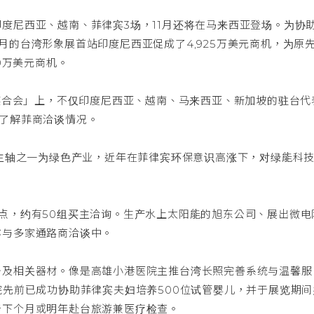
度尼西亚、越南、菲律宾3场，11月还将在马来西亚登场。为协
月的台湾形象展首站印度尼西亚促成了4,925万美元商机，为原
0万美元商机。
机媒合会」上，不仅印度尼西亚、越南、马来西亚、新加坡的驻台代
到场了解菲商洽谈情况。
览主轴之一为绿色产业，近年在菲律宾环保意识高涨下，对绿能科
点，约有50组买主洽询。生产水上太阳能的旭东公司、展出微电
亦与多家通路商洽谈中。
务及相关器材。像是高雄小港医院主推台湾长照完善系统与温馨服
院先前已成功协助菲律宾夫妇培养500位试管婴儿，并于展览期间
于下个月或明年赴台旅游兼医疗检查。