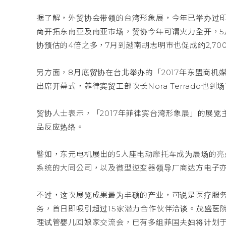
据了解，外贸协会带领的台湾形象展，今年已举办过印
商开拓东南亚及南亚市场，贸协今年可谓火力全开，5
协预估的4倍之多，7月到越南胡志明市也促成约2,70
另方面，8月底贸协在台北举办的「2017年东盟商
出席开幕式，菲律宾贸工部次长Nora Terrado也
贸协人士表示，「2017年菲律宾台湾形象展」的展
品反应热络。
譬如，东元电机展出的5人座电动摩托车成为展场的亮
系统的大同公司，以及微型逆变器领导厂商达方电子
不过，这次展览成果最为丰硕的产业，可说是医疗服
务，首日即吸引超过15家潜力合作伙伴洽谈。茂盛医
理试管婴儿回娘家交流会，已有多组菲国夫妇将计划