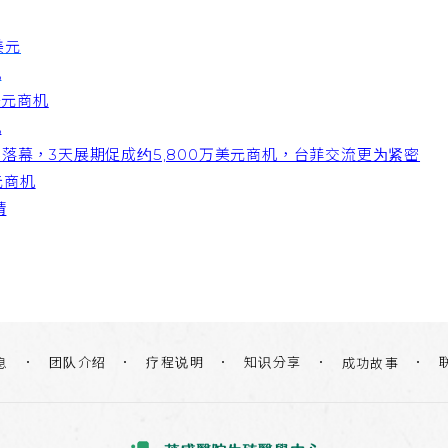
美元
机
美元商机
机
落幕，3天展期促成约5,800万美元商机，台菲交流更为紧密
元商机
睛
团队介绍
疗程说明
知识分享
息
成功故事