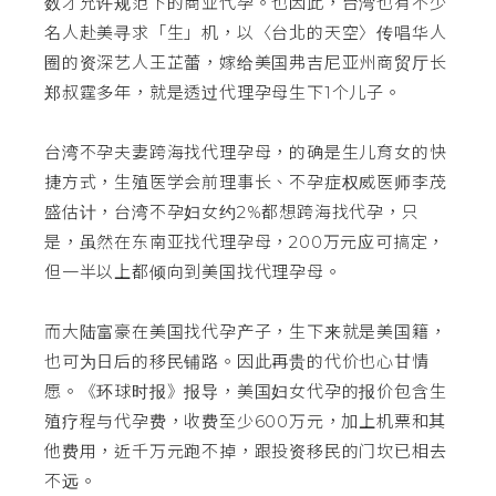
数才允许规范下的商业代孕。也因此，台湾也有不少
名人赴美寻求「生」机，以〈台北的天空〉传唱华人
圈的资深艺人王芷蕾，嫁给美国弗吉尼亚州商贸厅长
郑叔霆多年，就是透过代理孕母生下1个儿子。
台湾不孕夫妻跨海找代理孕母，的确是生儿育女的快
捷方式，生殖医学会前理事长、不孕症权威医师李茂
盛估计，台湾不孕妇女约2%都想跨海找代孕，只
是，虽然在东南亚找代理孕母，200万元应可搞定，
但一半以上都倾向到美国找代理孕母。
而大陆富豪在美国找代孕产子，生下来就是美国籍，
也可为日后的移民铺路。因此再贵的代价也心甘情
愿。《环球时报》报导，美国妇女代孕的报价包含生
殖疗程与代孕费，收费至少600万元，加上机票和其
他费用，近千万元跑不掉，跟投资移民的门坎已相去
不远。