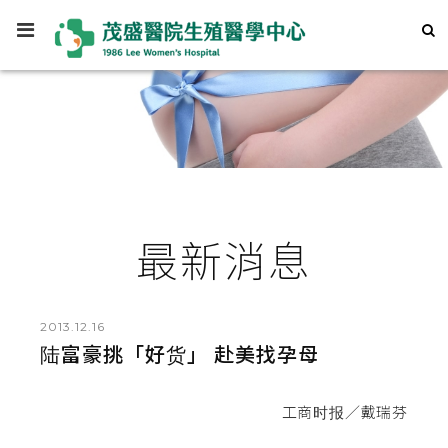
最新消息
2013.12.16
陆富豪挑「好货」 赴美找孕母
工商时报／戴瑞芬