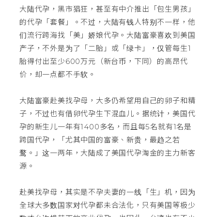
大陆代孕，黑市猖狂，甚至有中介推出「包生男孩」
的代孕「套餐」。不过，大陆有钱人特别不一样，他
们流行跨海找「美」娇娘代孕。大陆富豪喜欢到美国
产子，不外是为了「二胎」或「绿卡」，仅管每生1
胎得付出至少600万元（新台币，下同）的高昂代
价，却一点都不手软。
大陆富豪赴美找孕母，大多仍希望用自己的卵子和精
子，不过也有借卵代孕生下混血儿。据统计，美国代
孕的新生儿一年有1400多名，而且每5名就有1名是
跨国代孕，「尤其中国的富豪、新贵，最趋之若
鹜。」这一两年，大陆成了美国代孕淘金的主力新客
源。
赴美找孕母，其实是不孕夫妻的一线「生」机，因为
全球大多数国家对代孕都未合法化，只有美国等极少