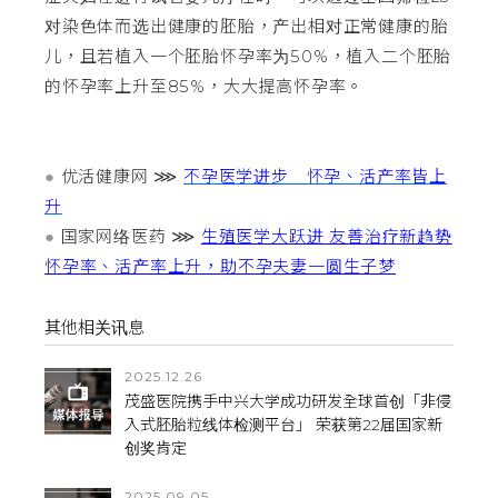
对染色体而选出健康的胚胎，产出相对正常健康的胎
儿，且若植入一个胚胎怀孕率为50%，植入二个胚胎
的怀孕率上升至85%，大大提高怀孕率。
●
优活健康网 ⋙
不孕医学进步 怀孕、活产率皆上
升
●
国家网络医药 ⋙
生殖医学大跃进 友善治疗新趋势
怀孕率、活产率上升，助不孕夫妻一圆生子梦
其他相关讯息
2025.12.26
茂盛医院携手中兴大学成功研发全球首创「非侵
入式胚胎粒线体检测平台」 荣获第22届国家新
创奖肯定
2025.09.05