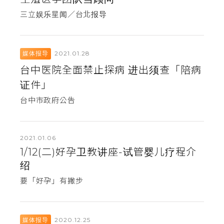
三立娱乐星闻／台北报导
2021.01.28
媒体报导
台中医院全面禁止探病 进出须查「陪病
证件」
台中市政府公告
2021.01.06
1/12(二)好孕卫教讲座-试管婴儿疗程介
绍
要「好孕」有撇步
2020.12.25
媒体报导