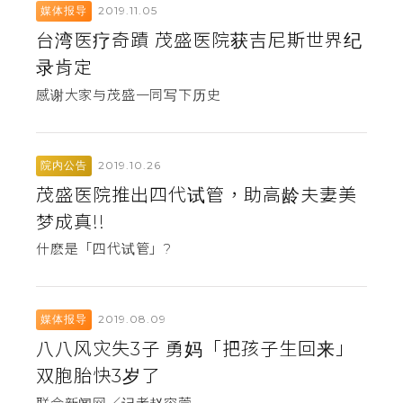
2019.11.05
媒体报导
台湾医疗奇蹟 茂盛医院获吉尼斯世界纪
录肯定
感谢大家与茂盛一同写下历史
2019.10.26
院内公告
茂盛医院推出四代试管，助高龄夫妻美
梦成真!!
什麽是「四代试管」?
2019.08.09
媒体报导
八八风灾失3子 勇妈「把孩子生回来」
双胞胎快3岁了