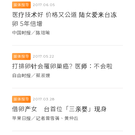
2017.06.05
媒体报导
医疗技术好 价格又公道 陆女爱来台冻
卵 5年倍增
中国时报／陈瑄喻
2017.05.22
媒体报导
打排卵针会罹卵巢癌? 医师：不会啦
自由时报／蔡淑媛
2017.03.28
媒体报导
借卵产女 台首位「三亲婴」现身
苹果日报／记者曾雪蒨、黄仲丘