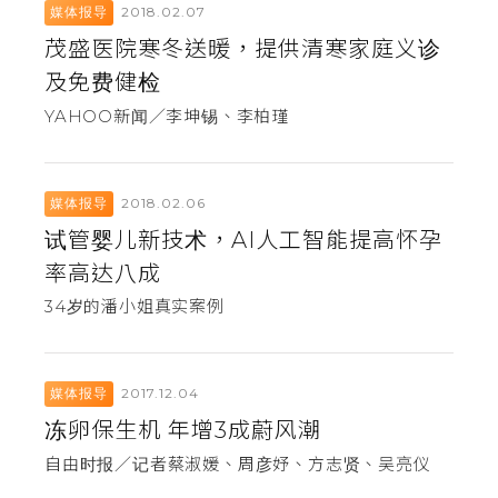
2018.02.07
媒体报导
茂盛医院寒冬送暖，提供清寒家庭义诊
及免费健检
YAHOO新闻／李坤锡、李柏瑾
2018.02.06
媒体报导
试管婴儿新技术，AI人工智能提高怀孕
率高达八成
34岁的潘小姐真实案例
2017.12.04
媒体报导
冻卵保生机 年增3成蔚风潮
自由时报／记者蔡淑媛、周彦妤、方志贤、吴亮仪