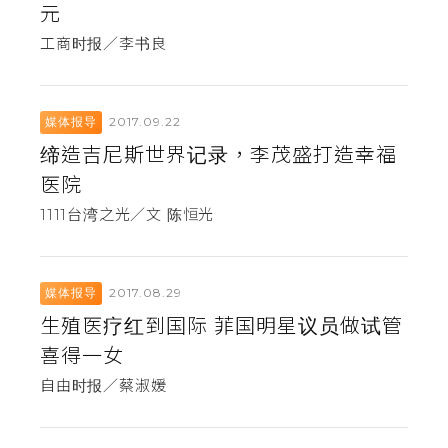
元
工商时报／李书良
2017.09.22
媒体报导
缔造吉尼斯世界记录，李茂盛打造幸福
医院
1111台湾之光／文 陈恒光
2017.08.29
媒体报导
生殖医疗红到国际 菲国明星议员做试管
喜得一女
自由时报／蔡淑媛