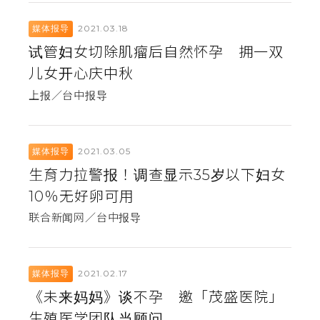
2021.03.18
媒体报导
试管妇女切除肌瘤后自然怀孕 拥一双
儿女开心庆中秋
上报／台中报导
2021.03.05
媒体报导
生育力拉警报！调查显示35岁以下妇女
10％无好卵可用
联合新闻网／台中报导
2021.02.17
媒体报导
《未来妈妈》谈不孕 邀「茂盛医院」
生殖医学团队当顾问