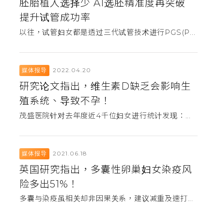
胚胎植入选择少 AI选胚精准度再突破
提升试管成功率
以往，试管妇女都是透过三代试管技术进行PGS(P...
2022.04.20
媒体报导
研究论文指出，维生素D缺乏会影响生
殖系统、导致不孕！
茂盛医院针对去年度近4千位妇女进行统计发现：...
2021.06.18
媒体报导
英国研究指出，多囊性卵巢妇女染疫风
险多出51%！
多囊与染疫虽相关却非因果关系，建议减重及速打...