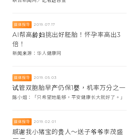
联合新闻网／记者赵容萱
2019.07.17
媒体报导
AI帮高龄妇挑出好胚胎！怀孕率高出3
倍！
新闻来源：华人健康网
2019.05.03
媒体报导
试管双胞胎早产仍保1婴，机率万分之一
陈小姐：「只希望她能够，平安健康长大就好了。」
2019.02.01
媒体报导
感谢我小猪宝的贵人～送子爷爷李茂盛