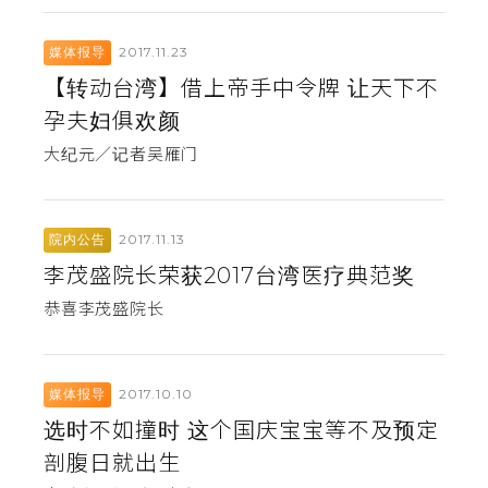
2017.11.23
媒体报导
【转动台湾】借上帝手中令牌 让天下不
孕夫妇俱欢颜
大纪元／记者吴雁门
2017.11.13
院内公告
李茂盛院长荣获2017台湾医疗典范奖
恭喜李茂盛院长
2017.10.10
媒体报导
选时不如撞时 这个国庆宝宝等不及预定
剖腹日就出生