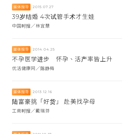
2015.07.27
媒体报导
39岁结婚 4次试管手术才生娃
中国时报／林宜慧
2014.04.25
媒体报导
不孕医学进步 怀孕、活产率皆上升
优活健康网／陈静梅
2013.12.16
媒体报导
陆富豪挑「好货」 赴美找孕母
工商时报／戴瑞芬