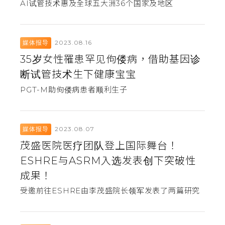
AI试管技术惠及全球五大洲36个国家及地区
2023.08.16
媒体报导
35岁女性罹患罕见佝偻病，借助基因诊
断试管技术生下健康宝宝
PGT-M助佝偻病患者顺利生子
2023.08.07
媒体报导
茂盛医院医疗团队登上国际舞台！
ESHRE与ASRM入选发表创下突破性
成果！
受邀前往ESHRE由李茂盛院长领军发表了两篇研究