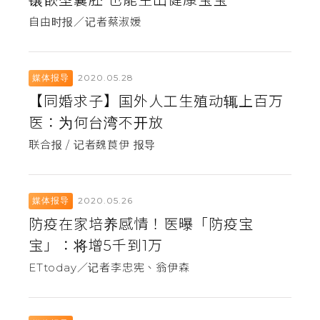
镶嵌型囊胚 也能生出健康宝宝
自由时报／记者蔡淑媛
2020.05.28
媒体报导
【同婚求子】国外人工生殖动辄上百万
医：为何台湾不开放
联合报 / 记者魏莨伊 报导
2020.05.26
媒体报导
防疫在家培养感情！医曝「防疫宝
宝」：将增5千到1万
ETtoday／记者李忠宪、翁伊森