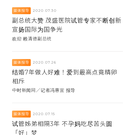
2020.07.30
媒体报导
副总统大赞 茂盛医院试管专家不断创新
宣扬国际为国争光
欢迎 赖清德副总统
2020.07.26
媒体报导
结婚7年做人好难！爱到最高点竟精卵
相斥
中时新闻网／记者冯惠宜 报导
2020.07.15
媒体报导
试管姊弟相隔3年 不孕妈吃尽苦头圆
「好」梦