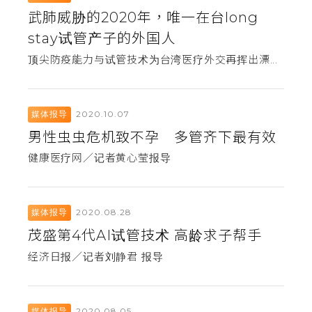
武肺威胁的2020年，唯一在台long
stay试管产子的外国人
顶尖防疫能力与试管技术为台湾医疗外交再挥出漂...
2020.10.07
媒体报导
男性虫虫危机致不孕 多管齐下最有效
健康医疗网／记者黄心莹报导
2020.08.28
媒体报导
茂盛第4代AI试管技术 高龄求子帮手
经济日报／记者刘静君 报导
2020.08.05
媒体报导