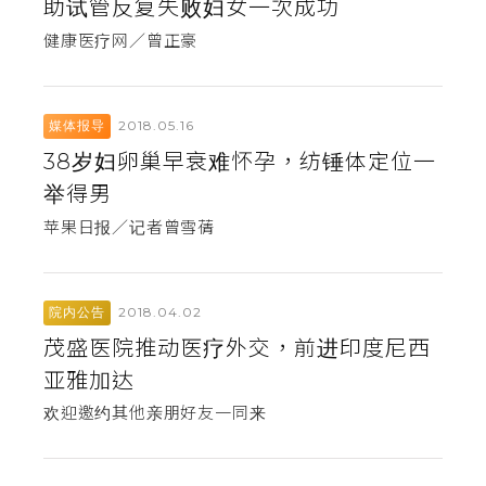
助试管反复失败妇女一次成功
健康医疗网／曾正豪
2018.05.16
媒体报导
38岁妇卵巢早衰难怀孕，纺锤体定位一
举得男
苹果日报／记者曾雪蒨
2018.04.02
院内公告
茂盛医院推动医疗外交，前进印度尼西
亚雅加达
欢迎邀约其他亲朋好友一同来