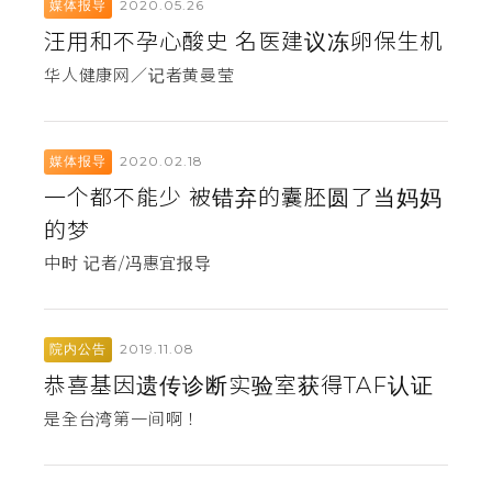
2020.05.26
媒体报导
汪用和不孕心酸史 名医建议冻卵保生机
华人健康网／记者黄曼莹
2020.02.18
媒体报导
一个都不能少 被错弃的囊胚圆了当妈妈
的梦
中时 记者/冯惠宜报导
2019.11.08
院内公告
恭喜基因遗传诊断实验室获得TAF认证
是全台湾第一间啊！