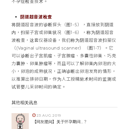
不孕症检查技术。
阴道超音波检查
将阴道超音波的诊断探头（图1-5），直接放到阴道
内，扫描子宫或卵巢状况（图1-6），称为阴道超音
波检查，这套仪器设备，我们称为阴道超音波扫描仪
（(Vaginal ultrasound scanner）（图1-7）。它
可以诊断出子宫肌瘤、子宫腺瘤、多囊性卵巢、巧克
力囊肿、卵巢肿瘤等，而且可以了解卵巢内卵泡的大
小，卵泡的成熟状况，正确诊断出卵泡发育的情形，
以推算出排卵日期，作为人工授精施术时间的监测或
试管婴儿采卵时间的确定。
其他相关讯息
23.AUG.2019
【网友提问】关于怀孕期间...？