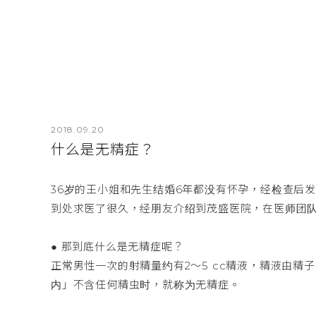
2018.09.20
什么是无精症？
36岁的王小姐和先生结婚6年都没有怀孕，经检查后
到处求医了很久，经朋友介绍到茂盛医院，在医师团
● 那到底什么是无精症呢？
正常男性一次的射精量约有2～5 cc精液，精液由精子
内」不含任何精虫时，就称为无精症。