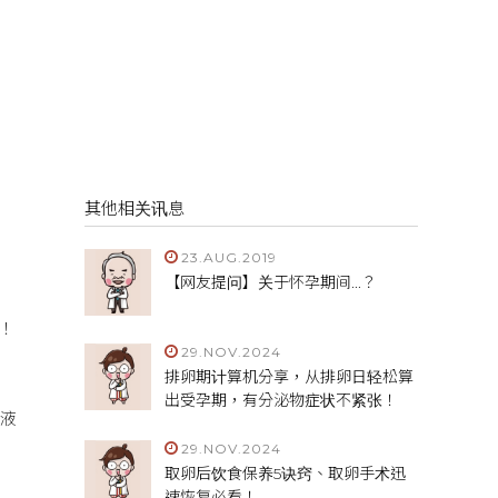
其他相关讯息
23.AUG.2019
【网友提问】关于怀孕期间...？
！
29.NOV.2024
排卵期计算机分享，从排卵日轻松算
出受孕期，有分泌物症状不紧张！
精液
29.NOV.2024
取卵后饮食保养5诀窍、取卵手术迅
速恢复必看！