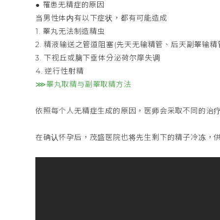
● 罹患无精症的原因
当男性体内有以下症状，都有可能造成
1. 睪丸无法制造精虫
2. 精液输送之管道阻塞(先天无输精管、后天副睪输精
3. 下视丘或脑下垂体分泌荷尔摩失调
4. 逆行性射精
⋙睪丸取精与副睪取精方法
依照每个人无精症生成的原因，医师会采取不同的治
在确认怀孕后，茂盛医院也将先生剩下的精子冷冻，