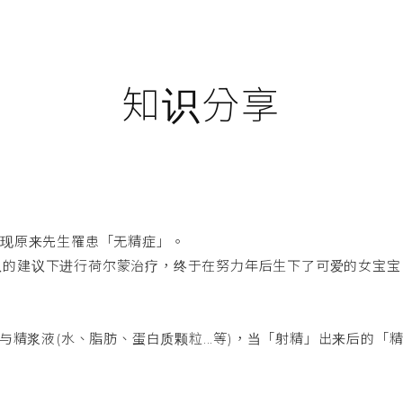
知识分享
发现原来先生罹患「无精症」。
队的建议下进行荷尔蒙治疗，终于在努力年后生下了可爱的女宝宝
与精浆液(水、脂肪、蛋白质颗粒...等)，当「射精」出来后的「