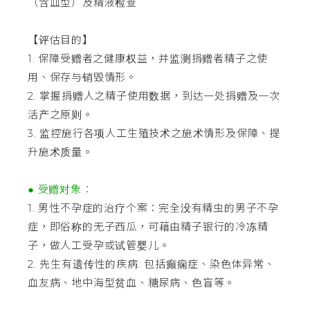
（含血型）及精液检查
【评估目的】
1. 保障受赠者之健康权益，并监测捐赠者精子之使
用、保存与销毁情形。
2. 掌握捐赠人之精子使用数据，到达一处捐赠及一次
活产之原则。
3. 监控施行各项人工生殖技术之施术情形及保障、提
升施术质量。
● 受赠对象：
1. 男性不孕症的治疗个案：完全没有精虫的男子不孕
症，即俗称的无子西瓜，可藉由精子银行的冷冻精
子，做人工受孕或试管婴儿。
2. 先生有遗传性的疾病: 包括癫痫症、染色体异常、
血友病、地中海型贫血、糖尿病、色盲等。