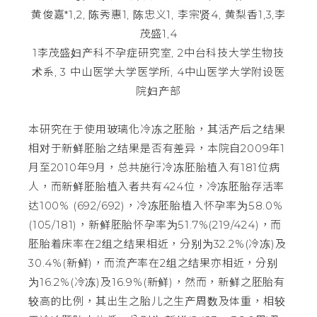
黄俊嘉*1,2, 陈秀惠1, 陈忠义1, 李宗贤4, 黄梨香1,3,李
茂盛1,4
1李茂盛妇产科不孕症研究室, 2中台科技大学生物技
术系, 3 中山医学大学医学所, 4中山医学大学附设医
院妇产部
本研究在于使用玻璃化冷冻之胚胎，其活产后之结果
相对于新鲜胚胎之结果是否有差异，本院自2009年1
月至2010年9月，总共施行冷冻胚胎植入有181位病
人，而新鲜胚胎植入者共有424位，冷冻胚胎存活率
达100% (692/692)，冷冻胚胎植入怀孕率为58.0%
(105/181)，新鲜胚胎怀孕率为51.7%(219/424)，而
胚胎着床率在2组之结果相近，分别为32.2%(冷冻)及
30.4%(新鲜)，而流产率在2组之结果亦相近，分别
为16.2%(冷冻)及16.9%(新鲜)，然而，新鲜之胚胎有
较高的比例，其出生之胎儿之生产周数及体重，相较