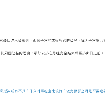
子宫颈口注入摄影剂，观察子宫腔或输卵管的状况，称为子宫输卵
伞状周围沾黏的程度，最好安排在月经完全结束后至排卵日之前，
会引发感染或有不妥？什么时候检查比较好？做完摄影当月是否要避