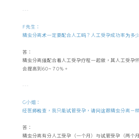
---
F先生：
精虫分离术一定要配合人工吗？人工受孕成功率为多
答：
精虫分离须配合着人工受孕疗程一起做，其人工受孕怀
会提高到60~７0%。
---
G小姐：
经医师检查，我只能试管受孕，请问这跟精虫分离ㄧ
答：
精虫分离有分人工受孕（一个月）与试管受孕（两个