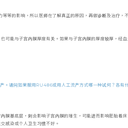
或压力等等的影响，所以医师在了解真正的原因，再做诊断及治疗，
。也可能与子宫内膜厚度有关。如果与子宫内膜的厚度较厚，经血
流产。请问如果服用RU486或用人工流产方式哪一种试何？各有
宫内膜基底层，则会影响子宫内膜的增生，可能进而影响胚胎着床
性交感染或个人卫生习惯不好。