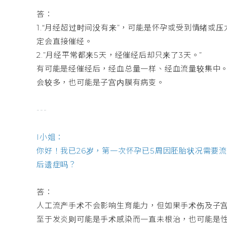
答：
1.“月经超过时间没有来”，可能是怀孕或受到情绪
定会直接催经。
2.”月经平常都来5天，经催经后却只来了3天。”
有可能是经催经后，经血总量一样、经血流量较集中
会较多，也可能是子宫内膜有病变。
---
I小姐：
你好！我已26岁，第一次怀孕已5周因胚胎状况需要
后遗症吗？
答：
人工流产手术不会影响生育能力，但如果手术伤及子
至于发炎则可能是手术感染而一直未根治，也可能是