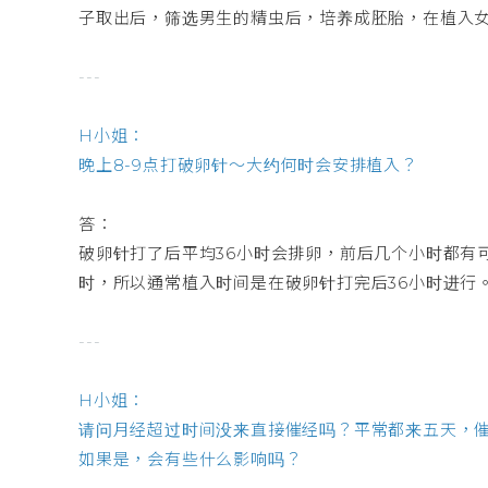
子取出后，筛选男生的精虫后，培养成胚胎，在植入
---
H小姐：
晚上8-9点打破卵针～大约何时会安排植入？
答：
破卵针打了后平均36小时会排卵，前后几个小时都有
时，所以通常植入时间是在破卵针打完后36小时进行
---
H小姐：
请问月经超过时间没来直接催经吗？平常都来五天，
如果是，会有些什么影响吗？