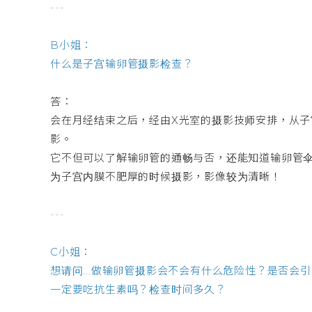
---
B小姐：
什么是子宫输卵管摄影检查？
答：
会在月经结束之后，经由X光室的摄影技师安排，从
影。
它不但可以了解输卵管的通畅与否，还能知道输卵管
为子宫内膜不肥厚的时候摄影，影像较为清晰！
---
C小姐：
想请问...做输卵管摄影会不会有什么危险性？是否
一定要吃抗生素吗？检查时间多久？