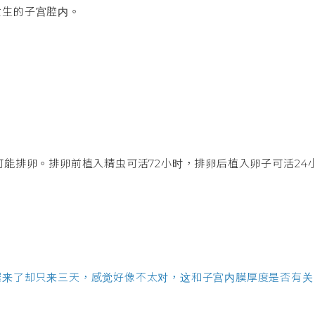
女生的子宫腔内。
可能排卵。排卵前植入精虫可活72小时，排卵后植入卵子可活24
。
催来了却只来三天，感觉好像不太对，这和子宫内膜厚度是否有关