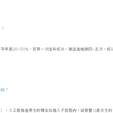
少？
孕率是20~30%，若第一次没有成功，建议连续做四~五次，成
样吗？
月），人工是筛选男生的精虫后植入子宫腔内。试管婴儿是女生的