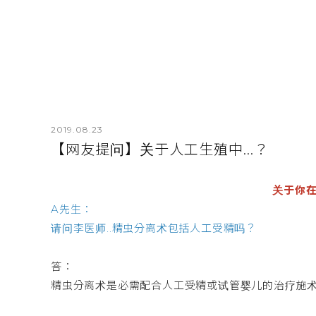
2019.08.23
【网友提问】关于人工生殖中...？
关于你
A先生：
请问李医师..精虫分离术包括人工受精吗？
答：
精虫分离术是必需配合人工受精或试管婴儿的治疗施