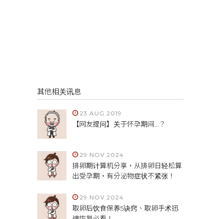
其他相关讯息
23.AUG.2019
【网友提问】关于怀孕期间...？
29.NOV.2024
排卵期计算机分享，从排卵日轻松算
出受孕期，有分泌物症状不紧张！
29.NOV.2024
取卵后饮食保养5诀窍、取卵手术迅
速恢复必看！