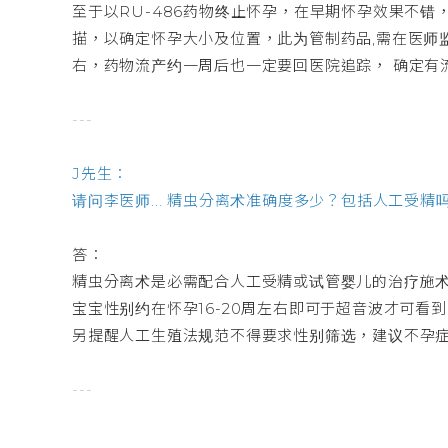
至于以RU-486药物终止怀孕，在早期怀孕效果不错
描，以确定怀孕大小及位置，此为管制药品,需在医师
右，药物流产约一周后也一定要回医院追踪， 确定有
---
J先生：
请问李医师... 精虫分离术准确度多少？包括人工受
答：
精虫分离术是必需配合人工受精或试管婴儿的治疗施术
宝宝性别约在怀孕16-20周左右即可于超音波才可看
另提醒人工生殖法规范不得要求性别筛选，建议不孕
---