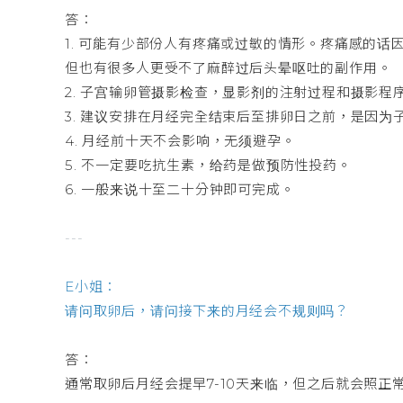
答：
1. 可能有少部份人有疼痛或过敏的情形。疼痛感的
但也有很多人更受不了麻醉过后头晕呕吐的副作用。
2. 子宫输卵管摄影检查，显影剂的注射过程和摄影
3. 建议安排在月经完全结束后至排卵日之前，是因
4. 月经前十天不会影响，无须避孕。
5. 不一定要吃抗生素，给药是做预防性投药。
6. 一般来说十至二十分钟即可完成。
---
E小姐：
请问取卵后，请问接下来的月经会不规则吗？
答：
通常取卵后月经会提早7-10天来临，但之后就会照正