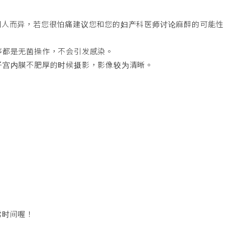
话因人而异，若您很怕痛建议您和您的妇产科医师讨论麻醉的可能性
程序都是无菌操作，不会引发感染。
为子宫内膜不肥厚的时候摄影，影像较为清晰。
常时间喔！