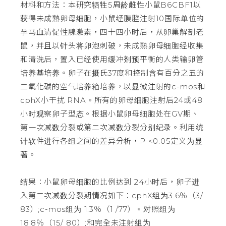
材料和方法：本研究牺牲5周龄雌性小鼠B6CBF1以
获得未成熟卵母细胞，小鼠经腹腔注射10国际单位的
孕马血清促性腺激素，四十四小时后，从卵巢解剖老
鼠，并且以针头将卵泡刺破，未成熟卵母细胞经收集
和清洗后，置入已经使用缓冲剂预平衡的人类输卵管
培养基培养。卵子在摄氏37度和控制含有百分之五的
二氧化碳的空气培养箱培养，以显微注射的c-mos和
cphX小干扰 RNA。所有的卵母细胞注射后24或48
小时观察卵子型态。根据小鼠卵母细胞处在GV期、
第一次减数分裂或第二次减数分裂分别纪录。利用统
计软件进行各组之间的差异分析，P <0.05定义为显
著。
结果：小鼠卵母细胞的比例达到 24小时后，卵子进
入第二次减数分裂期情况如下：cphX组为3.6％（3/
83）;c-mos组为 1.3％（1 /77）。对照组为
18.8％（15/ 80）;和完全未注射组为