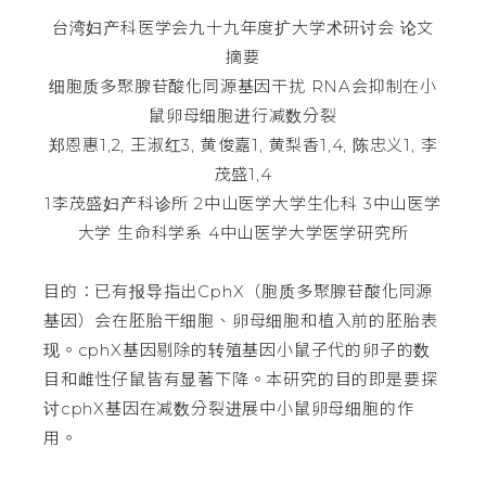
台湾妇产科医学会九十九年度扩大学术研讨会 论文
摘要
细胞质多聚腺苷酸化同源基因干扰 RNA会抑制在小
鼠卵母细胞进行减数分裂
郑恩惠1,2, 王淑红3, 黄俊嘉1, 黄梨香1,4, 陈忠义1, 李
茂盛1,4
1李茂盛妇产科诊所 2中山医学大学生化科 3中山医学
大学 生命科学系 4中山医学大学医学研究所
目的：已有报导指出CphX（胞质多聚腺苷酸化同源
基因）会在胚胎干细胞、卵母细胞和植入前的胚胎表
现。cphX基因剔除的转殖基因小鼠子代的卵子的数
目和雌性仔鼠皆有显著下降。本研究的目的即是要探
讨cphX基因在减数分裂进展中小鼠卵母细胞的作
用。