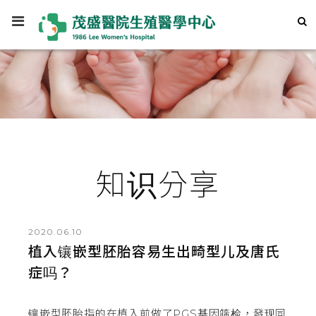
知识分享
2020.06.10
植入镶嵌型胚胎容易生出畸型儿及唐氏
症吗？
镶嵌型胚胎指的在植入前做了PGS基因筛检，發现同