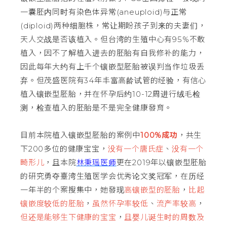
一囊胚内同时有染色体异常(aneuploid)与正常
(diploid)两种细胞株，常让期盼孩子到来的夫妻们，
天人交战是否该植入。但台湾的生殖中心有95%不敢
植入，因不了解植入进去的胚胎有自我修补的能力，
因此每年大约有上千个镶嵌型胚胎被误判当作垃圾丢
弃。但茂盛医院有34年丰富高龄试管的经验，有信心
植入镶嵌型胚胎，并在怀孕后约10-12周进行绒毛检
测，检查植入的胚胎是不是完全健康發育。
目前本院植入镶嵌型胚胎的案例中
100%成功
，共生
下200多位的健康宝宝，
没有一个唐氏症
、
没有一个
畸形儿
，且本院
林秉瑶医师
更在2019年以镶嵌型胚胎
的研究勇夺臺湾生殖医学会优秀论文奖冠军，在历经
一年半的个案搜集中，她發现
高镶嵌型的胚胎
，
比起
镶嵌度较低的胚胎
，
虽然怀孕率较低
、
流产率较高
，
但还是能够生下健康的宝宝
，
且婴儿诞生时的周数及