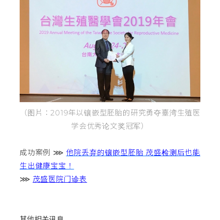
（图片：2019年以镶嵌型胚胎的研究勇夺臺湾生殖医
学会优秀论文奖冠军）
成功案例 ⋙
他院丢弃的镶嵌型胚胎 茂盛检测后也能
生出健康宝宝！
⋙
茂盛医院门诊表
其他相关讯息