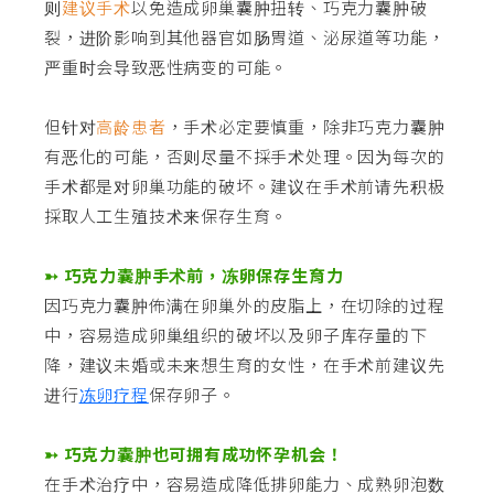
则
建议手术
以免造成卵巢囊肿扭转、巧克力囊肿破
裂，进阶影响到其他器官如肠胃道、泌尿道等功能，
严重时会导致恶性病变的可能。
但针对
高龄患者
，手术必定要慎重，除非巧克力囊肿
有恶化的可能，否则尽量不採手术处理。因为每次的
手术都是对卵巢功能的破坏。建议在手术前请先积极
採取人工生殖技术来保存生育。
➳ 巧克力囊肿手术前，冻卵保存生育力
因巧克力囊肿佈满在卵巢外的皮脂上，在切除的过程
中，容易造成卵巢组织的破坏以及卵子库存量的下
降，建议未婚或未来想生育的女性，在手术前建议先
进行
冻卵疗程
保存卵子。
➳ 巧克力囊肿也可拥有成功怀孕机会！
在手术治疗中，容易造成降低排卵能力、成熟卵泡数