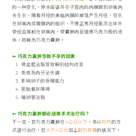
的一种变化，原本应该存在子宫内的内膜跑到卵巢内
去生长，随着月经的来临内膜的崩落产生月经，但长
在卵巢内或腹膜内的组织，不像正常月经能流出体外
使经血堆积在卵巢内，使囊肿内呈现像巧克力般的液
体，故称为巧克力囊肿。
➳ 巧克力囊肿导致不孕的因素
骨盆腔沾黏导致解剖结构改变
免疫及内分泌失调
影响卵子的受精能力
胚胎着床障碍
输卵管沾黏
➳ 巧克力囊肿都必须做手术治疗吗？
不一定，若巧克力囊肿在
4公分以下
，多以
吃药
的方
式进行治疗，若
大于4公分
加上
剧烈疼痛
的状况下，