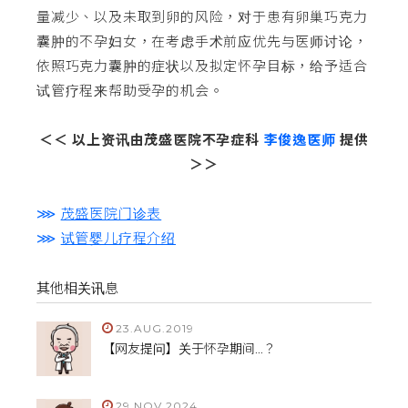
量减少、以及未取到卵的风险，对于患有卵巢巧克力
囊肿的不孕妇女，在考虑手术前应优先与医师讨论，
依照巧克力囊肿的症状以及拟定怀孕目标，给予适合
试管疗程来帮助受孕的机会。
＜＜ 以上资讯由茂盛医院不孕症科
李俊逸医师
提供
＞＞
⋙
茂盛医院门诊表
⋙
试管婴儿疗程介绍
其他相关讯息
23.AUG.2019
【网友提问】关于怀孕期间...？
29.NOV.2024