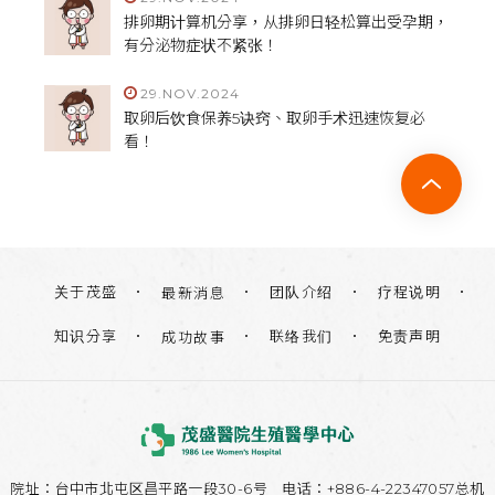
排卵期计算机分享，从排卵日轻松算出受孕期，
有分泌物症状不紧张！
29.NOV.2024
取卵后饮食保养5诀窍、取卵手术迅速恢复必
看！
关于茂盛
团队介绍
疗程说明
最新消息
知识分享
联络我们
免责声明
成功故事
院址：
台中市北屯区昌平路一段30-6号
电话：+886-4-22347057总机