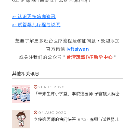
02:19 冻卵前需要做什么身体调养吗？
➳ 认识更多冻卵资讯
➳ 试管婴儿疗程与说明
想要了解更多赴台医疗流程及签证问题，欢迎添加
官方微信
ivftaiwan
或关注我们的公众号 "
台湾茂盛IVF助孕中心
"
其他相关讯息
21.AUG.2020
「未来生育小学堂」李俊逸医师-子宫镜大解密
04.AUG.2020
李俊逸医师的快问快答 EP5 - 冻卵与试管婴儿