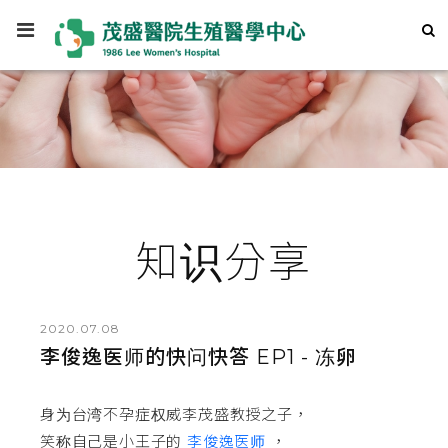
知识分享
2020.07.08
李俊逸医师的快问快答 EP1 - 冻卵
身为台湾不孕症权威李茂盛教授之子，
笑称自己是小王子的
李俊逸医师
，