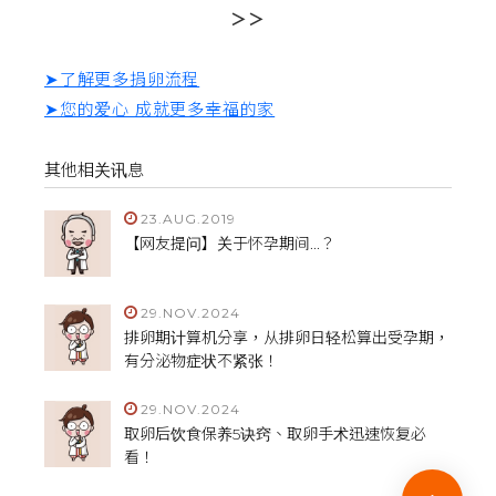
＞＞
➤了解更多捐卵流程
➤您的爱心 成就更多幸福的家
其他相关讯息
23.AUG.2019
【网友提问】关于怀孕期间...？
29.NOV.2024
排卵期计算机分享，从排卵日轻松算出受孕期，
有分泌物症状不紧张！
29.NOV.2024
取卵后饮食保养5诀窍、取卵手术迅速恢复必
看！