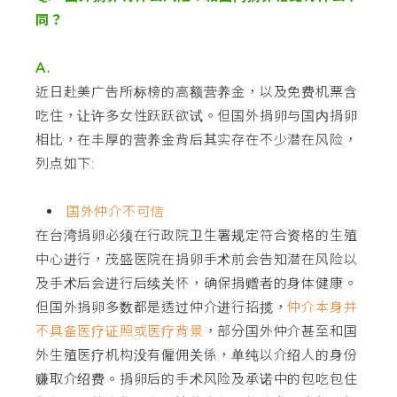
同？
A.
近日赴美广告所标榜的高额营养金，以及免费机票含
吃住，让许多女性跃跃欲试。但国外捐卵与国内捐卵
相比，在丰厚的营养金背后其实存在不少潜在风险，
列点如下:
国外仲介不可信
在台湾捐卵必须在行政院卫生署规定符合资格的生殖
中心进行，茂盛医院在捐卵手术前会告知潜在风险以
及手术后会进行后续关怀，确保捐赠者的身体健康。
但国外捐卵多数都是透过仲介进行招揽，
仲介本身并
不具备医疗证照或医疗背景
，部分国外仲介甚至和国
外生殖医疗机构没有僱佣关係，单纯以介绍人的身份
赚取介绍费。捐卵后的手术风险及承诺中的包吃包住