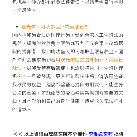
包机票，仲介都不必负法律责任，捐赠者需自行承担
一切风险。
观光签不可从事医疗或商业行为
国内捐卵为合法的医疗行为，受到台湾人工生殖法的
规范，捐卵的营养费上限为九万九千元台币，茂盛医
院的捐卵者，取卵成功当天即可领取上限营养金。国
外仲介会要求捐卵者
用观光签证去国外捐卵，其实已
触法。
捐卵后若有后遗症，也难以控告国外生殖医疗
机构。一旦被發现，更有可能影响往后申请该国签证
及移民的权益。建议希望爱心捐卵的朋友们，能选择
合法的管道，才能让您的爱心确实帮助到有需要的夫
妇，且不影响到自己的身体健康，造成永久无法弥补
的遗憾。
＜＜ 以上资讯由茂盛医院不孕症科
李俊逸医师
提供