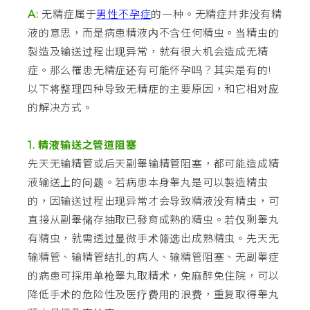
A:
无精症属于
男性不孕症
的一种。无精症并非没有精
液的意思，而是病患精液内不含任何精虫。当精虫的
製造及输送过程出现异常，就有很大机会造成无精
症。那么罹患无精症还有可能怀孕吗？其实是有的!
以下将整理四种导致无精症的主要原因，和它相对应
的解决方式。
1. 精液输送之管道阻塞
先天无输精管或后天副睾输精管阻塞，都可能造成精
液输送上的问题。若病患本身睾丸是可以製造精虫
的，因输送过程出现异常才会导致精液没有精虫，可
直接从副睾储存抽取已發育成熟的精虫。若仅剩睾丸
有精虫，就需透过显微手术筛选出成熟精虫。先天无
输精管、输精管结扎的病人、输精管阻塞、无副睾症
的病患可採用单枪睾丸取精术，免麻醉免住院，可以
降低手术的危险性及医疗费用的浪费，重复取得睾丸