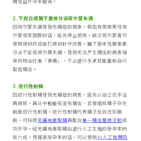
精虫且怀孕率较高。
2. 下视丘或脑下垂体分泌荷尔蒙失调
因荷尔蒙失调导致无精症的病患，假如有使用男性荷
尔蒙或类固醇的话，应先停止使用。缺乏荷尔蒙者可
使用排卵药或施打排卵针作改善。脑下垂体性腺激素
分泌不足或荷尔摩失调，导致无法产生精虫的病患接
受药物治疗来「养精」，不必进行手术就能重新自行
製造精虫。
3. 逆行性射精
因逆行性射精导致无精症的病患，应先以站立式手淫
再排尿，再从中检验有没有精虫，若發现有精子存在
则是逆行性射精。逆行性射精代表精子反向流到膀
胱，可採用
无痛电激取精
再配合
单一精虫显微注射
成
功怀孕。经无痛电激取精后进行人工生殖的受孕率约
有六成。想提高受孕率的话，可以使用
AI人工智慧四