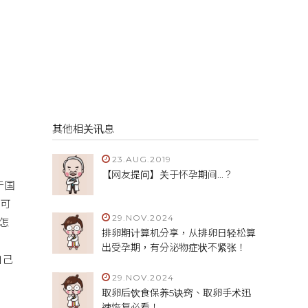
其他相关讯息
23.AUG.2019
【网友提问】关于怀孕期间...？
于国
传可
29.NOV.2024
怎
排卵期计算机分享，从排卵日轻松算
存
出受孕期，有分泌物症状不紧张！
自己
29.NOV.2024
取卵后饮食保养5诀窍、取卵手术迅
速恢复必看！