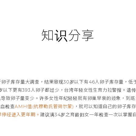
知识分享
进行卵子库存量大调查，结果發现30岁以下有46人卵子库存量，低
38岁以下更有393人卵子都过少，台湾年轻女性生育力拉警报。遗
能导致卵子量变少。许多女性年纪轻轻就有卵巢早衰的迹象，到底
抽血检查
AMH值(抗穆勒氏管荷尔蒙)
，就可以知道自己的卵子库
早停经进入更年期。
建议满34岁之育龄妇女一年检查一次以掌握