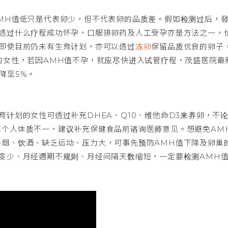
MH值低只是代表卵少，但不代表卵的品质差。假如检测过后，
以透过什么疗程成功怀孕，口服排卵药及人工受孕亦是方法之一，
即使目前仍未有生育计划，亦可以透过
冻卵
保留品质优良的卵子
的女性，若因AMH值不孕，就应尽快进入试管疗程，茂盛医院最
降至5%。
育计划的女性可透过补充DHEA、Q10、维他命D3来养卵，不
每个人体质不一，建议补充保健食品前谘询医师意见。想避免AM
手烟、饮酒、缺乏运动、压力大，可事先预防AMH值下降及卵巢
变少、月经週期不规则、月经间隔天数缩短，一定要检测AMH