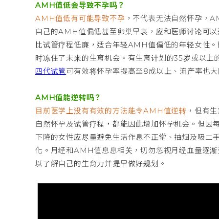
AMH值低会导致不孕吗？
AMH值低有可能导致不孕
，不代表无法自然怀孕，A
自己的AMH值偏低甚至卵巢早衰，应和医师讨论可
比试管疗程低廉，适合年轻AMH值偏低的年轻女性。
时冻住了未来的生育机会。有生育计划的35岁或以上
四代试管
可有效将怀孕率提高至8成以上、流产率也大
AMH值能逆转吗？
目前医学上没有有效的方法能令AMH值逆转
，但有生
自然怀孕及试管疗程，都能因此增加怀孕机会。但因
下降的女性应尽量避免生活作息不正常、抽烟及吸二
化。月经和AMH值息息相关，切勿忽视月经血量逐渐
以了解自己的生育力并提早做好规划。