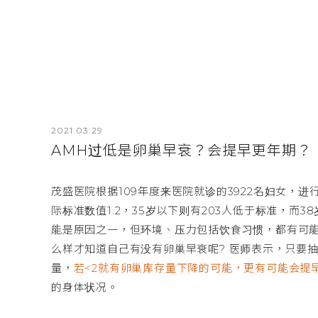
2021.03.29
AMH过低是卵巢早衰？会提早更年期？
茂盛医院根据109年度来医院就诊的3922名妇女，
际标准数值1.2，35岁以下则有203人低于标准，而
能是原因之一，但环境、压力包括饮食习惯，都有可
么样才知道自己有没有卵巢早衰呢? 医师表示，只要
量，
若<2就有卵巢库存量下降的可能，更有可能会提
的身体状况。