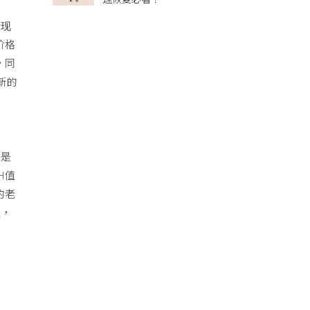
發现
价格
，同
新的
论是
H值
的老
值，