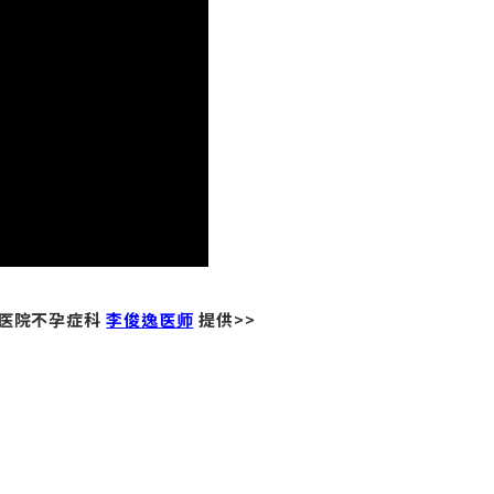
盛医院不孕症科
李俊逸医师
提供>>