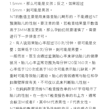
1.5mm，那么可能是女孩；反之，如果超过
1.5mm，则可能是男孩。
NT的数值主要是用来筛查胎儿畸形的，不能通过NT
预测胎儿的性别。要注意的是，若检查结果显示数值
高于3MM甚至更高，那么孕妇们就要谨慎了，需要
进行下一步排查才可。
2、有人说如果胎心率超过130次/分钟，很可能是女
婴；如果低于130次/分钟，则可能是男婴。
一般而言，医生会通过监测胎心率来评估胎儿的健康
状况。胎儿心率正常范围为每分钟120至160次。胎
心率低于120次或高于160次可能表示胎儿缺氧，严
重时可能导致胎儿窘迫。胎心的强弱通常与胎位和孕
妇腹壁厚度有关，不可仅以此来判断胎儿性别。
3、在妈妈群里流传NT检查报告单的MF宇母暗示了
胎儿的性别。在一些NT检查报告单的右上方，通常
会标注M或者F，其中M代表男性，F代表女性。
NT报告的数据没有涉及性别的指示，这些观点只是