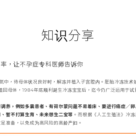
知识分享
功率，让不孕症专科医师告诉你
的液氮中，待母体状况良好时，解冻并植入子宫腔内。胚胎冷冻技术
植回母体，1984年底顺利诞生冷冻宝宝后，迄今仍广泛运用于试
间调养，例如多囊患者、有荷尔蒙问题不易着床、要进行癌症／卵
制、暂不打算生育、未来想生二宝等
。而根据《人工生殖法》冷冻
做足准备，以免成为高风险的高龄产妇。