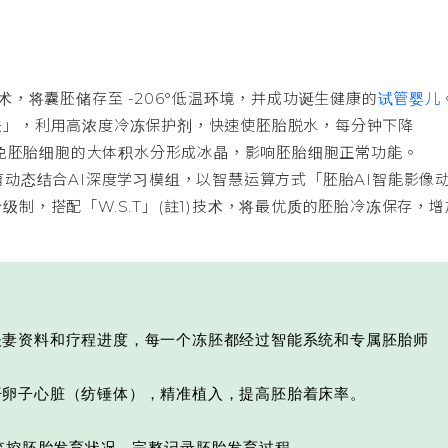
术，将囊胚储存至 -206°低温环境，并成功诞生健康的
试管婴儿
法」，利用高浓度冷冻保护剂，快速使胚胎脱水，每分钟下降
避免胚胎细胞的大体积水分形成冰晶，影响胚胎细胞正常功能。
育动态结合AI深度学习模组，以智慧运算方式「胚胎AI智能影像
制，搭配「W.S.T」(註1)技术，将最优质的胚胎冷冻保存，增
夫妻资料和疗程进度，每一个冻胚都经过智能系统和专属胚胎师
开卵子心脏（纺锤体），精准植入，提高胚胎着床率。
属监控胚胎发育状况，完整记录胚胎发育过程。