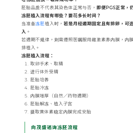
胚胎品质不代表其染色体正常与否，
即便PGS正常，
冻胚植入流程有哪些？要花多长时间？
当准备
冻胚
植入时，
若是月经週期固定且有排卵，可选
入
。
若週期不规律，则需遵照医嘱服用雌激素养内膜，内膜
排植入。
冻胚植入流程：
取卵手术、取精
进行体外受精
胚胎培养
胚胎冷冻
内膜增厚（自然／药物週期）
胚胎解冻、植入子宫
摄取黄体素稳定内膜完成安胎
向茂盛谘询冻胚流程