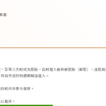
率高
球，至第三天时成为胚胎，此时植入称新鲜胚胎（鲜胚），冻胚则
，待自然或药物週期解冻植入。
性的时间休养与復原。
难以着床。