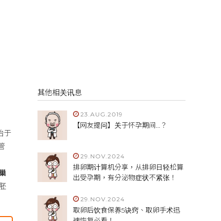
其他相关讯息
23.AUG.2019
【网友提问】关于怀孕期间...？
始于
管
29.NOV.2024
排卵期计算机分享，从排卵日轻松算
巢
出受孕期，有分泌物症状不紧张！
胚
29.NOV.2024
取卵后饮食保养5诀窍、取卵手术迅
速恢复必看！