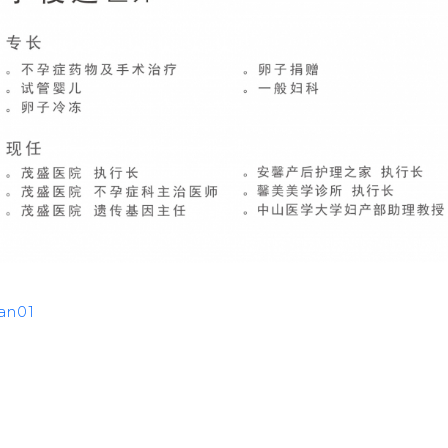
wan
01