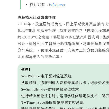
微信联繫：
ivftaiwan
冻胚植入让茂盛来帮你
2000年，茂盛医院成为在世界上早期使用真空抽离技
队以智能化实验室管理，採用高效能之「玻璃化冷冻
约-2000°C之高速，将胚胎冷冻在液态和固态间，
另外，透过AI人工智慧胚胎挑选系统，将胚胎早期发
分析系统」，预测外观品质、染色体正常分数的胚胎分级
未来解冻植入的受孕机率。
❊註1
W─Witness电子配对验证系统
从取精卵、冻胚到植入皆有专属晶片卡，纪录受术
S─Spindle view纺锤体镜定位技术
进行精虫显微注射时，运用纺锤体镜定位技术，避
T─Time-lapse胚胎影像即时监控系统
透过摄影胚胎培养箱，每10分钟一张、24小时专