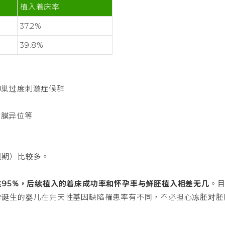
植入着床率
37.2%
39.8%
卵巢过度刺激症候群
内膜异位等
週期）比较多。
95%，后续植入的着床成功率和怀孕率与鲜胚植入相差无几
。
孕诞生的婴儿在先天性基因缺陷罹患率有不同，不必担心冻胚对胚