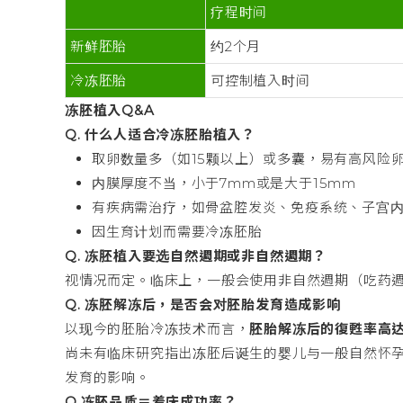
疗程时间
新鲜胚胎
约2个月
冷冻胚胎
可控制植入时间
冻胚植入Q&A
Q. 什么人适合冷冻胚胎植入？
取卵数量多（如15颗以上）或多囊，易有高风险
内膜厚度不当，小于7mm或是大于15mm
有疾病需治疗，如骨盆腔发炎、免疫系统、子宫
因生育计划而需要冷冻胚胎
Q. 冻胚植入要选自然週期或非自然週期？
视情况而定。临床上，一般会使用非自然週期（吃药
Q. 冻胚解冻后，是否会对胚胎发育造成影响
以现今的胚胎冷冻技术而言，
胚胎解冻后的復甦率高达
尚未有临床研究指出冻胚后诞生的婴儿与一般自然怀
发育的影响。
Q.冻胚品质＝着床成功率？