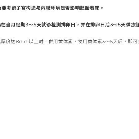
仍要考虑子宫构造与内膜环境是否影响胚胎着床。
在当月经期3～5天就诊检测排卵日，并在排卵日后3～5天做冻
厚度达8mm以上时，併用黄体素，使用黄体素3～5天后，即可