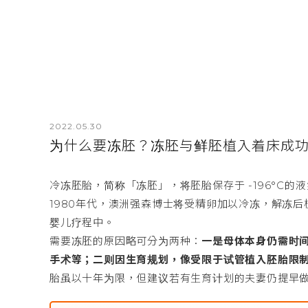
2022.05.30
为什么要冻胚？冻胚与鲜胚植入着床成
冷冻胚胎，简称「冻胚」，将胚胎保存于 -196°C
1980年代，澳洲强森博士将受精卵加以冷冻，解冻后
婴儿疗程中。
需要冻胚的原因略可分为两种：
一是母体本身仍需时
手术等；二则因生育规划，像受限于试管植入胚胎限
胎虽以十年为限，但建议若有生育计划的夫妻仍提早