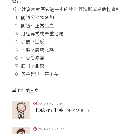
警讯
都会建议您就医做进一步的输卵管造影或其他检查!!
阴道分泌物增加
阴道不正常出血
月经异常或严重经痛
小便不适感
下腹坠痛或胀痛
性交后疼痛
肛门坠胀感
备孕超过一年不孕
其他相关讯息
23.AUG.2019
【网友提问】关于怀孕期间...？
29.NOV.2024