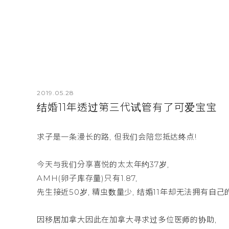
2019.05.28
结婚11年透过第三代试管有了可爱宝宝
求子是一条漫长的路, 但我们会陪您抵达终点!
今天与我们分享喜悦的太太年约37岁,
AMH(卵子库存量)只有1.87,
先生接近50岁, 精虫数量少, 结婚11年却无法拥有自己
因移居加拿大因此在加拿大寻求过多位医师的协助,