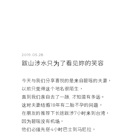
2019.05.28
跋山涉水只为了看见妳的笑容
今天与我们分享喜悦的是来自碧瑶的夫妻，
以前只觉得这个地名很陌生，
直到我们亲自去了一趟, 才知道有多远。
这对夫妻结婚18年有二胎不孕的问题，
在朋友的推荐下长途跋涉7小时来到台湾，
因为碧瑶没有机场，
他们必须先搭4小时巴士到马尼拉，