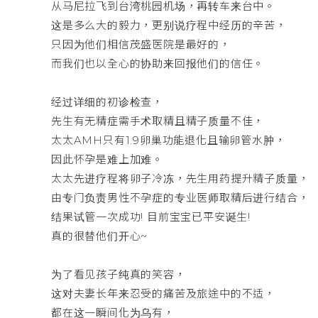
从马尼拉飞到台湾桃园机场，再转车来台中。
这是多么大的毅力，更别说疗程中经历的辛苦，
只因为他们相信茂盛医院是最好的，
而我们也以全心的协助来回报他们的信任。
经过详细的初诊检查，
先生有无精症需手术取精且精子质量不佳，
太太AMH只有1.9卵巢功能退化且输卵管水肿，
因此怀孕是难上加难。
太太先进疗程将卵子冷冻，先生用药提升精子质量，
由专门负责男性不孕症的专业医师取精后进行结合，
结果试管一次成功! 目前宝宝已平安诞生!
真的很替他们开心~
为了看见孩子纯真的笑容，
这对夫妻长年来忍受的痛苦及旅途中的不适，
都在这一瞬间化为乌有，