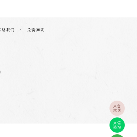
联络我们
免责声明
0
来台
就医
来信
谘询