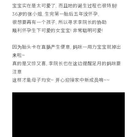
宝宝实在是太可爱了, 而且她的诞生过程也很特别!
36岁的张小姐, 生完第一胎后五年没怀孕,
很想要再有一个孩子, 所以寻求李院长的协助
顺利怀孕生下可爱的女宝宝! 非常聪明可爱!
因为胎头卡在直肠产生便意, 妈咪一用力宝宝就掉出
来啦~
真的是又惊又喜, 李院长也在这边提醒足月的妈咪要
注意
这样才能母子均安~ 开心迎接家中新成员唷~~