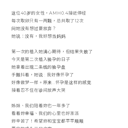
这位40岁的女性，AMH0.4接近停经
每次取卵只有一两颗，总共取了12次
问她没有想过要放弃？
她说：没有，我好想当妈妈
第一次的植入她满心期待，但结果失败了
今天是第二次植入验孕的日子
她拿着出现二条线的验孕盘
手颤抖着，她说 : 我好像怀孕了
好像做梦一样。原来...怀孕是这样的感觉
接着忍不住在诊间放声大哭
姊妹、我们陪着妳也一年多了
看着妳幸福、我们的心里也好澎派
妳辛苦了！希望妳和宝宝都平平顺顺