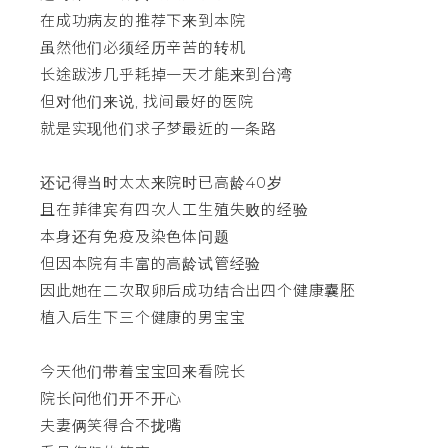
在成功病友的推荐下来到本院
虽然他们必须经历辛苦的转机
长途跋涉几乎耗掉一天才能来到台湾
但对他们来说, 找间最好的医院
就是实现他们求子梦最近的一条路
还记得当时太太来院时已高龄40岁
且在菲律宾有四次人工生殖失败的经验
本身还有免疫及染色体问题
但因本院有丰富的高龄试管经验
因此她在二次取卵后成功结合出四个健康囊胚
植入后生下三个健康的男宝宝
今天他们带着宝宝回来看院长
院长问他们开不开心
夫妻俩笑得合不拢嘴