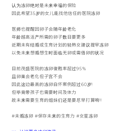
认为冻卵绝对是未来幸福的保险
因此希望35岁的女儿能找他信任的医院冻卵
医师也提醒因卵子会随年龄老化
年龄越高活产所需的卵子数目要更多
近期未有结婚或生育计划的轻熟女建议提早冻卵
以免未来想婚想生时面临无卵或需借卵的状况
目前茂盛医院的冻卵復甦率超过95%
且卵巢会老化但子宫不会
因此这边最高的冻卵自怀案例超过60岁!
但毕竟带孩子也需要时间及体力
故未来需要生育的姐妹们还是要尽早打算唷!!
#未婚冻卵 #保存未来的生育力 #女星冻卵