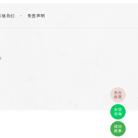
联络我们
免责声明
0
来台
就医
来信
谘询
成功
故事