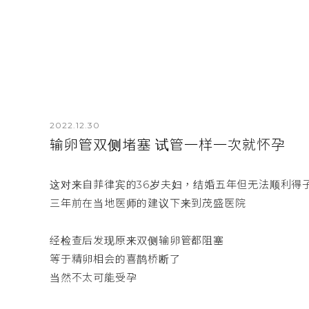
2022.12.30
输卵管双侧堵塞 试管一样一次就怀孕
这对来自菲律宾的36岁夫妇，结婚五年但无法顺利得
三年前在当地医师的建议下来到茂盛医院
经检查后发现原来双侧输卵管都阻塞
等于精卵相会的喜鹊桥断了
当然不太可能受孕