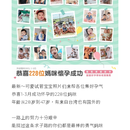
最新～可爱试管宝宝照片们来帮各位集好孕气
恭喜1-3月成功怀孕的228位妈咪
年龄从28岁到47岁，有来自台湾也有国外的
一路上的努力十分艰辛
能挺过这条求子路的你们都是最棒的勇气妈咪