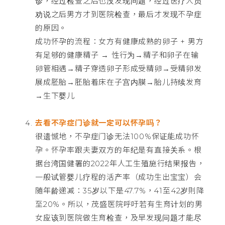
诊，经过检查之后也没发现问题，经过医疗人员
劝说之后男方才到医院检查，最后才发现不孕症
的原因。
成功怀孕的流程：女方有健康成熟的卵子 + 男方
有足够的健康精子 → 性行为→精子和卵子在输
卵管相遇→精子穿透卵子形成受精卵→受精卵发
展成胚胎→胚胎着床在子宫内膜→胎儿持续发育
→生下婴儿
去看不孕症门诊就一定可以怀孕吗？
很遗憾地，不孕症门诊无法100%保证能成功怀
孕。怀孕率跟夫妻双方的年纪是有直接关系。根
据台湾国健署的2022年人工生殖施行结果报告，
一般试管婴儿疗程的活产率（成功生出宝宝）会
随年龄递减：35岁以下是47.7%，41至42岁則降
至20%。所以，茂盛医院呼吁若有生育计划的男
女应该到医院做生育检查，及早发现问题才能尽