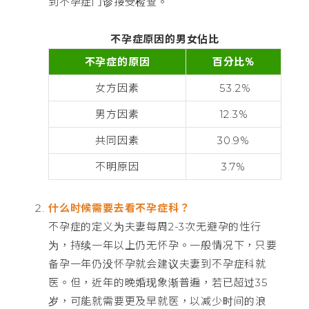
到不孕症门诊接受检查。
不孕症原因的男女佔比
不孕症的原因
百分比%
女方因素
53.2%
男方因素
12.3%
共同因素
30.9%
不明原因
3.7%
什么时候需要去看不孕症科？
不孕症的定义为夫妻每周2-3次无避孕的性行
为，持续一年以上仍无怀孕。一般情况下，只要
备孕一年仍没怀孕就会建议夫妻到不孕症科就
医。但，近年的晚婚现象渐普遍，若已超过35
岁，可能就需要更及早就医，以减少时间的浪