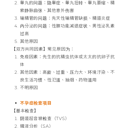
睾丸的问题：隐睾症、睾丸扭转、睾丸萎缩、精
索静脉曲张、其他意外伤害
输精管的问题：先天性输精管缺损、精道炎症
内分泌的问题：性腺功能减退症状、男性泌乳素
过高
其他原因
【双方共同因素】常见原因为：
免疫因素：先生的抗精虫抗体或太太的抗卵子抗
体
其他因素：高龄、过重、压力大、环境汙染、不
良生活习惯、性氾滥、抽烟、药物滥用
不明原因
不孕症检查项目
【基本检查】
阴道超音坡检查（TVS）
精液分析（SA）