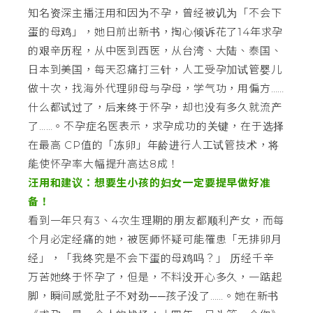
知名资深主播汪用和因为不孕，曾经被讥为「不会下
蛋的母鸡」，她日前出新书，掏心倾诉花了14年求孕
的艰辛历程，从中医到西医，从台湾、大陆、泰国、
日本到美国，每天忍痛打三针，人工受孕加试管婴儿
做十次，找海外代理卵母与孕母，学气功，用偏方……
什么都试过了，后来终于怀孕，却也没有多久就流产
了……。不孕症名医表示，求孕成功的关键，在于选择
在最高 CP值的「冻卵」年龄进行人工试管技术，将
能使怀孕率大幅提升高达8成！
汪用和建议：想要生小孩的妇女一定要提早做好准
备！
看到一年只有3、4次生理期的朋友都顺利产女，而每
个月必定经痛的她，被医师怀疑可能罹患「无排卵月
经」，「我终究是不会下蛋的母鸡吗？」 历经千辛
万苦她终于怀孕了，但是，不料没开心多久，一踮起
脚，瞬间感觉肚子不对劲──孩子没了……。她在新书