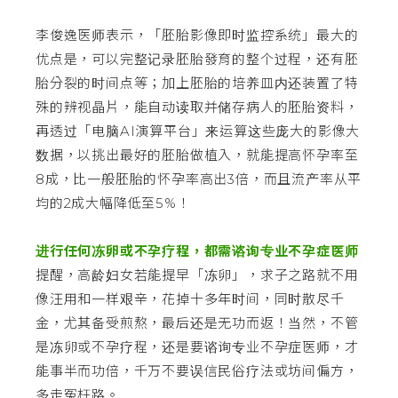
李俊逸医师表示，「胚胎影像即时监控系统」最大的
优点是，可以完整记录胚胎發育的整个过程，还有胚
胎分裂的时间点等；加上胚胎的培养皿内还装置了特
殊的辨视晶片，能自动读取并储存病人的胚胎资料，
再透过「电脑AI演算平台」来运算这些庞大的影像大
数据，以挑出最好的胚胎做植入，就能提高怀孕率至
8成，比一般胚胎的怀孕率高出3倍，而且流产率从平
均的2成大幅降低至5%！
进行任何冻卵或不孕疗程，都需谘询专业不孕症医师
提醒，高龄妇女若能提早「冻卵」，求子之路就不用
像汪用和一样艰辛，花掉十多年时间，同时散尽千
金，尤其备受煎熬，最后还是无功而返！当然，不管
是冻卵或不孕疗程，还是要谘询专业不孕症医师，才
能事半而功倍，千万不要误信民俗疗法或坊间偏方，
多走冤枉路。