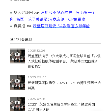
●
华人健康网 ⋙
汪用和不孕心酸史：只为等一个
你…名医：求子关键是34岁冻卵，CP值最高
●
真晨报 ⋙
茂盛医院建议 34岁最佳冻卵年龄
其他相关讯息
2025.12.26
茂盛医院携手中兴大学成功研发全球首创「非侵
入式胚胎粒线体检测平台」 荣获第22届国家新
创奖肯定
2025.09.05
茂盛研究团队勇夺 2025 TSRM 台湾生殖医学会
首奖
2025.07.18
2025年茂盛医院生殖医学实验室：通过美国
CAP国际认证