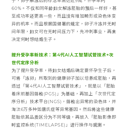
于，卵子解冻后的存活率高达近9成，怀孕率约
60%。不仅和同年龄妇女解冻胚胎的预后一样好，甚
至成功率还更高一些，而且没有增加畸形或染色体变
异的机率。而且根据国健署的规定，卵子冷冻并无时
间年限，妇女可在无时间压力下，先冲刺事业，再来
决定何时想结婚生子。
提升受孕率新技术：第4代AI人工智慧试管技术+次
世代定序分析
为了提升受孕率，待妇女结婚后确定要怀孕生子后，
可将「冻卵」所取到的健康卵子加以培养成胚胎，再
透过「第4代AI人工智慧试管技术」，就是以「胚胎
着床前基因筛检(PGS)」为基础，再加上「次世代定
序分析」技术平台(NGS)，筛检出异常的染色体，并
淘汰6万多种如唐氏症等异常基因。然后将这些健康
胚胎依其品质区分为不同等级，再放入「胚胎影像即
时监控系统(TIMELAPSE)」进行操作与观测。