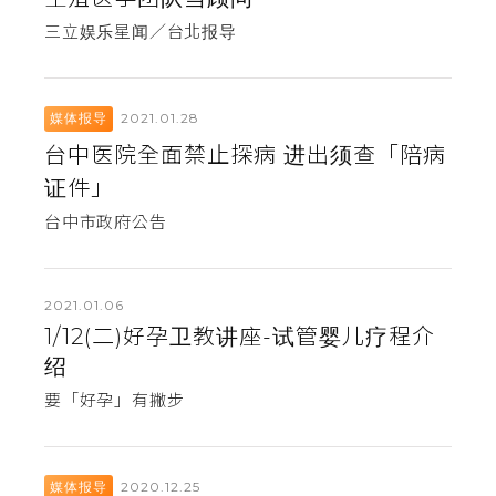
三立娱乐星闻／台北报导
2021.01.28
媒体报导
台中医院全面禁止探病 进出须查「陪病
证件」
台中市政府公告
2021.01.06
1/12(二)好孕卫教讲座-试管婴儿疗程介
绍
要「好孕」有撇步
2020.12.25
媒体报导