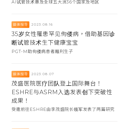
AI试管技术惠及全球五大洲36个国家及地区
2023.08.16
媒体报导
35岁女性罹患罕见佝偻病，借助基因诊
断试管技术生下健康宝宝
PGT-M助佝偻病患者顺利生子
2023.08.07
媒体报导
茂盛医院医疗团队登上国际舞台！
ESHRE与ASRM入选发表创下突破性
成果！
受邀前往ESHRE由李茂盛院长领军发表了两篇研究