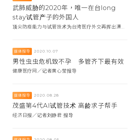
武肺威胁的2020年，唯一在台long
stay试管产子的外国人
顶尖防疫能力与试管技术为台湾医疗外交再挥出漂...
2020.10.07
媒体报导
男性虫虫危机致不孕 多管齐下最有效
健康医疗网／记者黄心莹报导
2020.08.28
媒体报导
茂盛第4代AI试管技术 高龄求子帮手
经济日报／记者刘静君 报导
2020.08.05
媒体报导