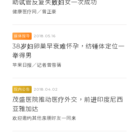
助试管反复失败妇女一次成功
健康医疗网／曾正豪
2018.05.16
媒体报导
38岁妇卵巢早衰难怀孕，纺锤体定位一
举得男
苹果日报／记者曾雪蒨
2018.04.02
院内公告
茂盛医院推动医疗外交，前进印度尼西
亚雅加达
欢迎邀约其他亲朋好友一同来