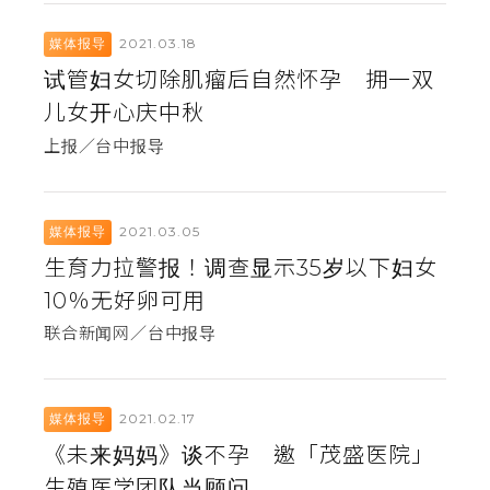
2021.03.18
媒体报导
试管妇女切除肌瘤后自然怀孕 拥一双
儿女开心庆中秋
上报／台中报导
2021.03.05
媒体报导
生育力拉警报！调查显示35岁以下妇女
10％无好卵可用
联合新闻网／台中报导
2021.02.17
媒体报导
《未来妈妈》谈不孕 邀「茂盛医院」
生殖医学团队当顾问