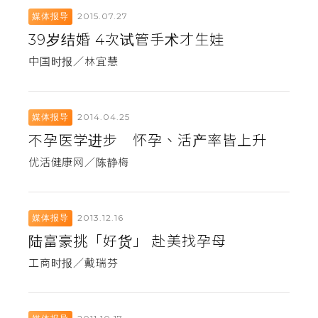
2015.07.27
媒体报导
39岁结婚 4次试管手术才生娃
中国时报／林宜慧
2014.04.25
媒体报导
不孕医学进步 怀孕、活产率皆上升
优活健康网／陈静梅
2013.12.16
媒体报导
陆富豪挑「好货」 赴美找孕母
工商时报／戴瑞芬