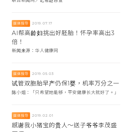
联合新闻网／记者赵容萱
2019.07.17
媒体报导
AI帮高龄妇挑出好胚胎！怀孕率高出3
倍！
新闻来源：华人健康网
2019.05.03
媒体报导
试管双胞胎早产仍保1婴，机率万分之一
陈小姐：「只希望她能够，平安健康长大就好了。」
2019.02.01
媒体报导
感谢我小猪宝的贵人～送子爷爷李茂盛