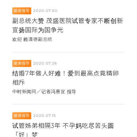
2020.07.30
媒体报导
副总统大赞 茂盛医院试管专家不断创新
宣扬国际为国争光
欢迎 赖清德副总统
2020.07.26
媒体报导
结婚7年做人好难！爱到最高点竟精卵
相斥
中时新闻网／记者冯惠宜 报导
2020.07.15
媒体报导
试管姊弟相隔3年 不孕妈吃尽苦头圆
「好」梦