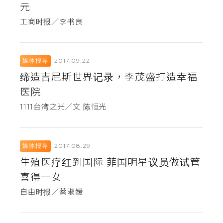
元
工商时报／李书良
2017.09.22
媒体报导
缔造吉尼斯世界记录，李茂盛打造幸福
医院
1111台湾之光／文 陈恒光
2017.08.29
媒体报导
生殖医疗红到国际 菲国明星议员做试管
喜得一女
自由时报／蔡淑媛