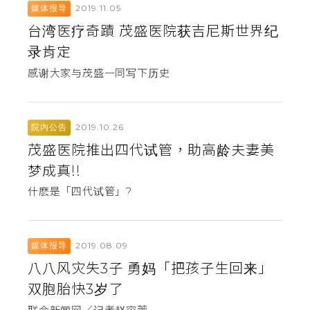
2019.11.05
媒体报导
台湾医疗奇蹟 茂盛医院获吉尼斯世界纪
录肯定
感谢大家与茂盛一同写下历史
2019.10.26
院内公告
茂盛医院推出四代试管，助高龄夫妻美
梦成真!!
什麽是「四代试管」?
2019.08.09
媒体报导
八八风灾失3子 勇妈「把孩子生回来」
双胞胎快3岁了