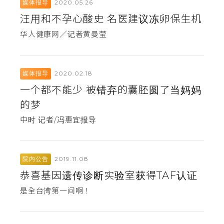
2020.05.26
媒体报导
汪用和不孕心酸史 名医建议冻卵保生机
华人健康网／记者黄曼莹
2020.02.18
媒体报导
一个都不能少 被错弃的囊胚圆了当妈妈
的梦
中时 记者/冯惠宜报导
2019.11.08
院内公告
恭喜基因遗传诊断实验室获得TAF认证
是全台湾第一间啊！