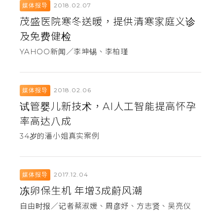
2018.02.07
媒体报导
茂盛医院寒冬送暖，提供清寒家庭义诊
及免费健检
YAHOO新闻／李坤锡、李柏瑾
2018.02.06
媒体报导
试管婴儿新技术，AI人工智能提高怀孕
率高达八成
34岁的潘小姐真实案例
2017.12.04
媒体报导
冻卵保生机 年增3成蔚风潮
自由时报／记者蔡淑媛、周彦妤、方志贤、吴亮仪