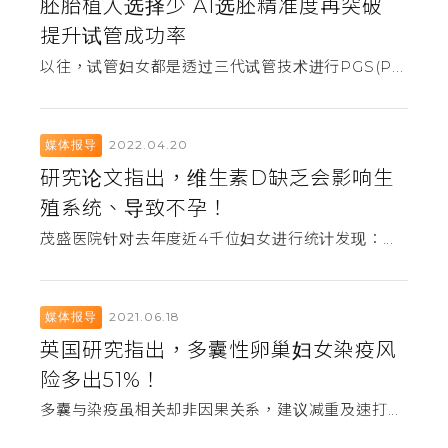
胚胎植入选择少 AI选胚精准度再突破
提升试管成功率
以往，试管妇女都是透过三代试管技术进行PGS(P...
2022.04.20
媒体报导
研究论文指出，维生素D缺乏会影响生
殖系统、导致不孕！
茂盛医院针对去年度近4千位妇女进行统计发现：...
2021.06.18
媒体报导
英国研究指出，多囊性卵巢妇女染疫风
险多出51%！
多囊与染疫虽相关却非因果关系，建议减重及速打...