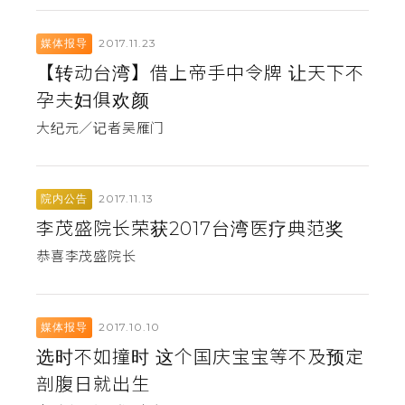
2017.11.23
媒体报导
【转动台湾】借上帝手中令牌 让天下不
孕夫妇俱欢颜
大纪元／记者吴雁门
2017.11.13
院内公告
李茂盛院长荣获2017台湾医疗典范奖
恭喜李茂盛院长
2017.10.10
媒体报导
选时不如撞时 这个国庆宝宝等不及预定
剖腹日就出生