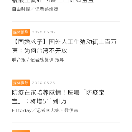
镶嵌型囊胚 也能生出健康宝宝
自由时报／记者蔡淑媛
2020.05.28
媒体报导
【同婚求子】国外人工生殖动辄上百万
医：为何台湾不开放
联合报 / 记者魏莨伊 报导
2020.05.26
媒体报导
防疫在家培养感情！医曝「防疫宝
宝」：将增5千到1万
ETtoday／记者李忠宪、翁伊森