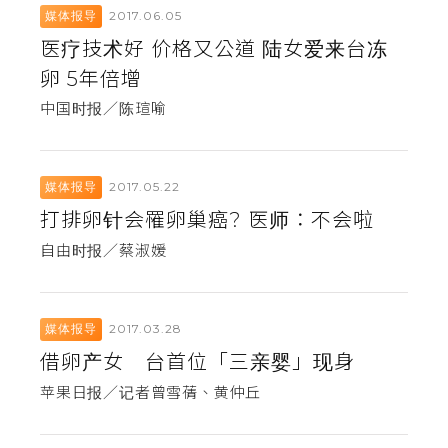
2017.06.05
媒体报导
医疗技术好 价格又公道 陆女爱来台冻
卵 5年倍增
中国时报／陈瑄喻
2017.05.22
媒体报导
打排卵针会罹卵巢癌? 医师：不会啦
自由时报／蔡淑媛
2017.03.28
媒体报导
借卵产女 台首位「三亲婴」现身
苹果日报／记者曾雪蒨、黄仲丘