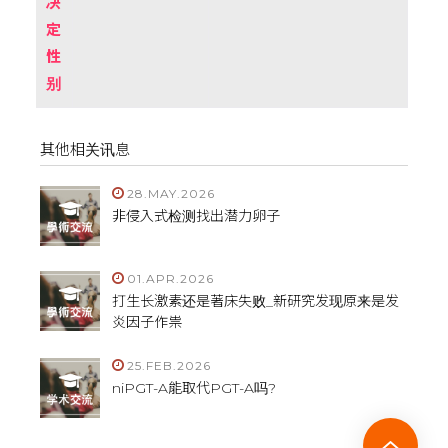
决
定
性
别
其他相关讯息
28.MAY.2026
非侵入式检测找出潜力卵子
01.APR.2026
打生长激素还是著床失败_新研究发现原来是发
炎因子作祟
25.FEB.2026
niPGT-A能取代PGT-A吗?