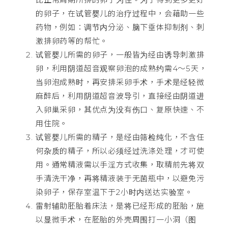
的卵子，在试管婴儿的治疗过程中，会藉助一些
药物，例如：调节内分泌、脑下垂体抑制剂、刺
激排卵药等的帮忙。
试管婴儿所需的卵子，一般皆为经由诱导刺激排
卵，利用阴道超音观察卵泡的成熟约需4～5天，
当卵泡成熟时，再安排采卵手术，手术是经轻微
麻醉后，利用阴道超音波导引，直接经由阴道进
入卵巢采卵，其优点为没有伤口、复原快速、不
用住院。
试管婴儿所需的精子，是经由筛检纯化，不含任
何杂质的精子，所以必须经过洗涤处理，才可使
用。通常精液需以手淫方式收集，取精前先将双
手清洗干净，再将精液装于无菌瓶中，以避免污
染卵子，保存室温下于2小时内送达实验室。
雷射辅助胚胎着床法，是将已经形成的胚胎，施
以显微手术，在胚胎的外壳周围打一小洞（图