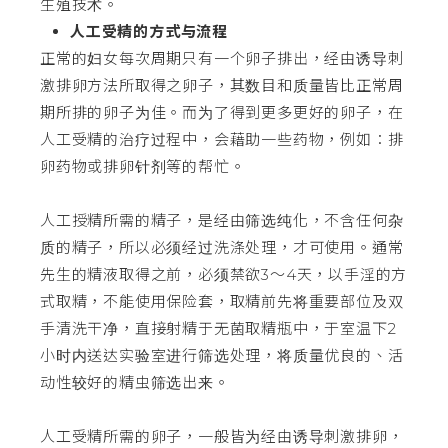
生殖技术。
人工受精的方式与流程
正常的妇女每次周期只有一个卵子排出，经由诱导刺
激排卵方法所取得之卵子，其数目和质量皆比正常周
期所排的卵子为佳。而为了得到更多更好的卵子，在
人工受精的治疗过程中，会藉助一些药物，例如：排
卵药物或排卵针剂等的帮忙。
人工授精所需的精子，是经由筛选纯化，不含任何杂
质的精子，所以必须经过洗涤处理，才可使用。通常
先生的精液取得之前，必须禁欲3～4天，以手淫的方
式取精，不能使用保险套，取精前先将重要部位及双
手清洗干净，直接射精于无菌取精瓶中，于室温下2
小时内送达实验室进行筛选处理，将质量优良的、活
动性较好的精虫筛选出来。
人工受精所需的卵子，一般皆为经由诱导刺激排卵，