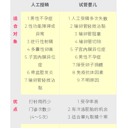
人工授精
试管婴儿
适
1.
男性不孕症
1.
人工受精多次失败
合
2.
性功能障碍或
2.
输卵管轻微沾黏
对
异常
3.
输卵管阻塞
象
3.
逆行性射精
4.
输卵管切除
4.
多囊性卵巢
5.
子宫内膜异位症
5.
子宫内膜异位
6.
男性不孕症
症
7.
接受卵子捐赠
6.
骨盆腔发炎
8.
免疫抗体因素
7.
输卵管轻微沾
9.
不明原因
黏
优
打针用药少
1.
受孕率高
点
门诊次数少
2.
有冷冻胚胎的机会
(4
～
5
次）
3.
适合睪丸取精个案