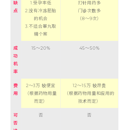
缺
1.
受孕率低
打针用药多
点
2.
没有冷冻胚胎
门诊次数多
的机会
（
8
～
9
次）
3.
不适合睪丸取
精个案
成
15
～
20%
45
～
50%
功
机
率
费
2
～
3
万
较便宜
12
～
15
万
较昂贵
用
（根据药物用量
（根据药物用量和应用的
而定）
技术而定）
可
否
否
否