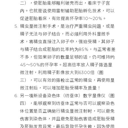
二），使胚胎能够顺利破壳而出，着床于子宫
内。也就是说使用雷射辅助胚胎孵化技术，可以
促进胚胎着床，有效提高怀孕率10～20%。
精虫显微注射手术，是治疗严重精虫问题，或是
精子无法与卵子结合，而必须利用外科显微手
术，将精虫直接注入卵子中，强迫受精，其卵子
与精子结合成胚胎的比率约为85%，与正常者差
不多，但如果卵子的数量足够的话，仍可维持约
45～50%的怀孕率。超高倍率放人精子筛选显
微注射，利用精子影像放大到6300倍（图
三），可以有效的筛检出正常的精虫，再使用显
微注射后，可以增加胚胎受精率及质量！
另一项新设备染色体（纺垂体）数字显像仪（图
四），能够观察到纺垂体正常与否可以观察染色
体位置是否正确施行精虫显微注射时，可以避免
伤害到染色体，并且避免胚胎伤害造成胚胎受精
及胚胎发育异常，最后导致怀孕失败，因为使用