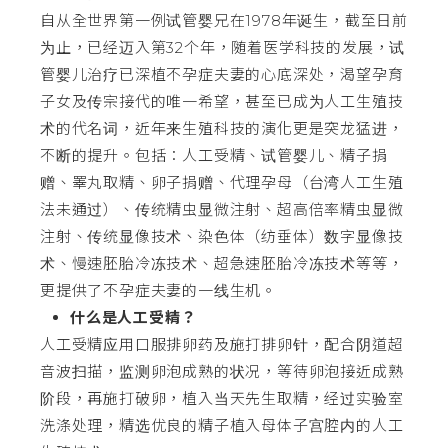
自从全世界第一例试管婴兄在1978年诞生，截至日前
为止，已经迈入第32个年，随着医学科技的发展，试
管婴儿治疗已深植不孕症夫妻的心底深处，渴望孕育
子女及传宗接代的唯一希望，甚至已成为人工生殖技
术的代名词，近年来生殖科技的演化更是突龙猛进，
不断的提升。包括：人工受精、试管婴儿、精子捐
赠、睪丸取精、卵子捐赠、代理孕母（台湾人工生殖
法未通过）、传统精虫显微注射、超高倍率精虫显微
注射、传统显像技术、染色体（纺垂体）数字显像技
术、慢速胚胎冷冻技术、超急速胚胎冷冻技术等等，
更提供了不孕症夫妻的一线生机。
什么是人工受精？
人工受精应用口服排卵药及施打排卵针，配合阴道超
音波扫描，监测卵泡成熟的状况，等待卵泡接近成熟
阶段，再施打破卵，植入当天先生取精，经过实验室
洗涤处理，精选优良的精子植入母体子宫腔内的人工