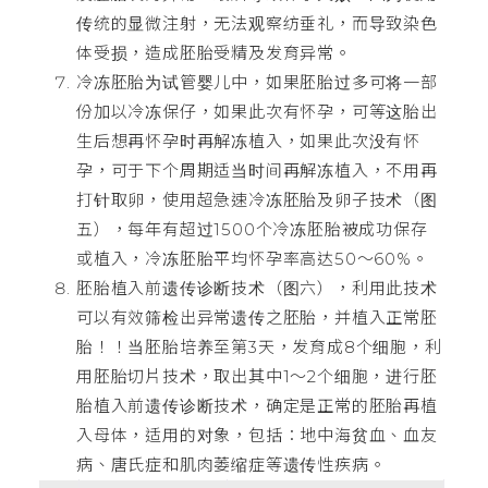
传统的显微注射，无法观察纺垂礼，而导致染色
体受损，造成胚胎受精及发育异常。
冷冻胚胎为试管婴儿中，如果胚胎过多可将一部
份加以冷冻保仔，如果此次有怀孕，可等这胎出
生后想再怀孕时再解冻植入，如果此次没有怀
孕，可于下个周期适当时间再解冻植入，不用再
打针取卵，使用超急速冷冻胚胎及卵子技术（图
五），每年有超过1500个冷冻胚胎被成功保存
或植入，冷冻胚胎平均怀孕率高达50～60%。
胚胎植入前遗传诊断技术（图六），利用此技术
可以有效筛检出异常遗传之胚胎，并植入正常胚
胎！！当胚胎培养至第3天，发育成8个细胞，利
用胚胎切片技术，取出其中1～2个细胞，进行胚
胎植入前遗传诊断技术，确定是正常的胚胎再植
入母体，适用的对象，包括：地中海贫血、血友
病、唐氏症和肌肉萎缩症等遗传性疾病。