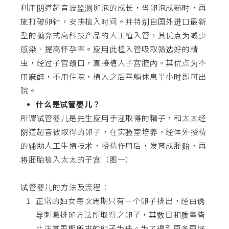
利用阴道超音波监测卵泡的成长，当卵泡成熟时，再
施打破卵针，安排植入时间。并特别自国外进口最新
型的抛弃式高科技产品的人工植入管，其优点为减少
感染、提高怀孕率。应用此植入管吸取筛选好的精
虫，经过子宫颈口，直接植入子宫腔内。其优点为不
用麻醉，不用住院，植人之后平躺休息半小时即可出
院。
什么是试管婴儿？
所谓试管婴儿是先生应用手淫取得的精子，和太太经
阴道超音彼取得的卵子，在实验室培养，经体外授精
的辅助人工生殖技术，授精作用后，发育成胚贻，再
将胚胎植入太太的子宫（图一）
试管婴儿的方法及流程：
正常的妇女每次周期只有一个卵子排出，经由诱
导刺激排卵方法所取得之卵子，其数目和质量皆
比正常周期所排的卵子为佳。为了得到更多更好