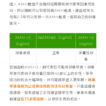
值。 AMH数值不会随月经周期和荷尔蒙等因素而变
动，所以随时可以到医院做AMH检查。建议成年女
性每2-3年可以安排一次AMH检查，追踪自己的卵巢
状况。
AMH <2
2≤AMH≥5（ng/ml）
AMH >5
（ng/ml）
（ng/ml）
卵巢衰退
正常
多囊性卵
巢
若抽血时AMH<2，则代表您可能有卵巢早衰。卵巢
早衰代表卵子库存量已如同40岁以上的女性，受孕
成功的机会大幅降低，并可能提早进入更年期。
卵巢
早衰目前为止没有任何的方法可以恢复
，只能延缓衰
退速度，如有症状之女性建议提早生育，单身未婚者
则建议
在35岁前冻卵
，以保存生育的机会。