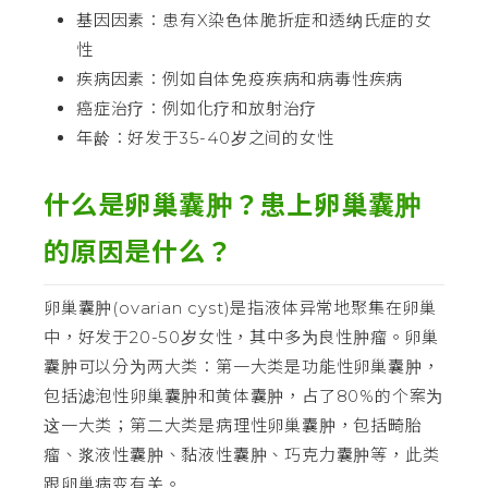
基因因素：患有X染色体脆折症和透纳氏症的女
性
疾病因素：例如自体免疫疾病和病毒性疾病
癌症治疗：例如化疗和放射治疗
年龄：好发于35-40岁之间的女性
什么是卵巢囊肿？患上卵巢囊肿
的原因是什么？
卵巢囊肿(ovarian cyst)是指液体异常地聚集在卵巢
中，好发于20-50岁女性，其中多为良性肿瘤。卵巢
囊肿可以分为两大类：第一大类是功能性卵巢囊肿，
包括滤泡性卵巢囊肿和黄体囊肿，占了80%的个案为
这一大类；第二大类是病理性卵巢囊肿，包括畸胎
瘤、浆液性囊肿、黏液性囊肿、巧克力囊肿等，此类
跟卵巢病变有关。