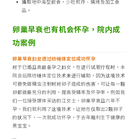
攝取地中海型飲食，少吃煎炸、燒烤及加工食
品。
卵巢早衰也有机会怀孕，院内成
功案例
卵巢早衰妇女透过纺锤体定位成功怀孕
对于已婚且高龄备孕之妇女，在进行试管疗程时，本
院会运用纺锤体定位技术来进行辅助，因为这项技术
可避免做精虫注射时对卵子造成的伤害，可让每一颗
卵都做最充分的利用，提高受精率及怀孕率。例如我
们一位接受媒体采访的江女士，卵巢早衰且六年不
孕，我们就利用了这项技术，让她在仅取出2颗卵子
的状况下，一次就成功怀孕，于去年顺利生下健康的
男宝宝。