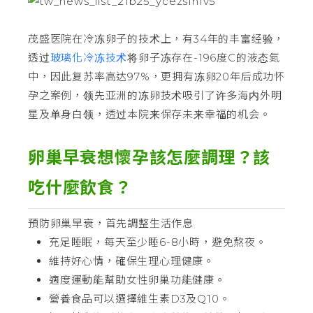
茂盛医院在冷冻卵子的技术上，有34年的丰富经验，
透过
玻璃化冷冻技术
将卵子冻存在-196度C的液态氮
中，因此复苏率高达97%，更拥有冻卵20年后成功怀
孕之案例，领先亚洲的冻卵技术吸引了许多海内外明
星及单身白领，透过本院来保存未来幸福的机会。
卵巢早衰想懷孕該怎麼調理？該
吃什麼飲食？
預防卵巢早衰，首先調整生活作息
充足睡眠，每天至少睡6-8小時，避免熬夜。
維持好心情，確保生理心理健康。
適度運動能幫助女性卵巢功能健康。
營養食品可以選擇維生素D3及Q10。