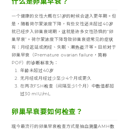
什么是卵巢早衰？
一个健康的女性大概在51岁的时候会进入更年期。但
是，随着荷尔蒙浓度下降，有些女性还未超过40岁
就已经步入卵巢衰竭期，这就是许多女性恐惧的“卵
巢早衰”。荷尔蒙浓度下降导致卵巢衰退常见的症状
有：月经迟延或闭经、失眠、潮热盗汗等。目前对于
卵巢早衰（Premature ovarian failure，简称
POF）的诊断标准为：
年龄未超过40岁
无月经或月经过少至少4个月或更久
在两次FSH检查（间隔至少1个月）中数值都超
过30 mIU/mL
卵巢早衰要如何检查？
现今最流行的卵巢早衰检查方式是抽血测量AMH数