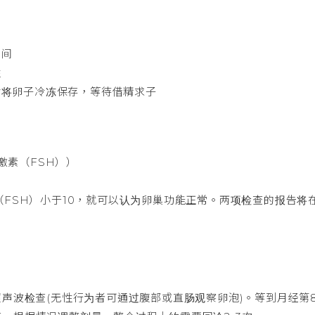
期间
性
时将卵子冷冻保存，等待借精求子
：
激素（FSH））
（FSH）小于10，就可以认为卵巢功能正常。两项检查的报告
超声波检查(无性行为者可通过腹部或直肠观察卵泡)。等到月经第