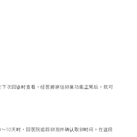
将在下次回诊时查看，经医师评估卵巢功能正常后，就可
8～10天时，回医院追踪卵泡并确认取卵时间。在这段