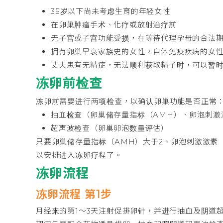
35岁以下尚未考虑生育的年轻女性
在卵巢肿瘤手术、化疗或放射治疗前
无子宫或子宫功能受损，在等待代理孕母的合法
拥有卵巢早衰家族史的女性，自体免疫疾病的女
丈夫患有无精症，无法顺利获取精子时，可以暂
冻卵前检查
冻卵前需要进行两项检查，以确认卵巢功能是否正常
抽血检查（卵巢储存量指标（AMH）、卵泡刺激
超声波检查（卵巢卵泡数量评估）
只要卵巢储存量指标（AMH）大于2、卵泡刺激激素
以安排进入冻卵疗程了。
冻卵流程
冻卵流程 第1步
月经来的第1～3天注射促排卵针，并进行抽血及阴道