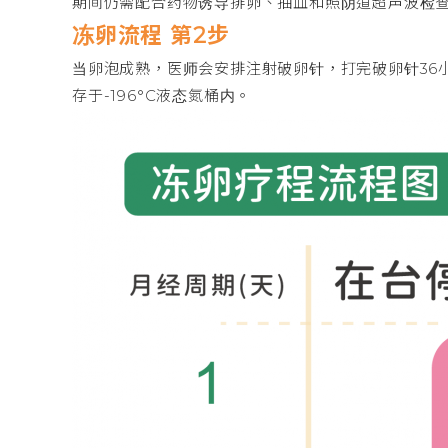
期间仍需配合药物诱导排卵、抽血和照阴道超声波检查
冻卵流程 第2步
当卵泡成熟，医师会安排注射破卵针，打完破卵针36
存于-196°C液态氮桶内。