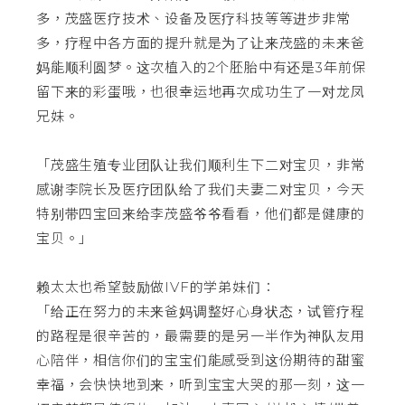
多，茂盛医疗技术、设备及医疗科技等等进步非常
多，疗程中各方面的提升就是为了让来茂盛的未来爸
妈能顺利圆梦。这次植入的2个胚胎中有还是3年前保
留下来的彩蛋哦，也很幸运地再次成功生了一对龙凤
兄妹。
「茂盛生殖专业团队让我们顺利生下二对宝贝，非常
感谢李院长及医疗团队给了我们夫妻二对宝贝，今天
特别带四宝回来给李茂盛爷爷看看，他们都是健康的
宝贝。」
赖太太也希望鼓励做IVF的学弟妹们：
「给正在努力的未来爸妈调整好心身状态，试管疗程
的路程是很辛苦的，最需要的是另一半作为神队友用
心陪伴，相信你们的宝宝们能感受到这份期待的甜蜜
幸福，会快快地到来，听到宝宝大哭的那一刻，这一