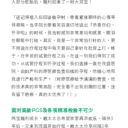
入部分胚胎后，顺利迎来了一对大双宝！
「还记得植入后回诊验孕时，带着紧张期待的心情等
待揭晓。当李院长带着笑容亲切地说出『恭喜你们，
怀孕啦』的时候，我当时感到非常激动和感激，眼泪
在眼眶中打转。其实，我是一个非常怕打针的人，更
不用说在疗程过程中每天要自己拿针在肚皮上打。终
于，在辛苦的试管疗程之后，在这一刻我们得到了成
功。从试管疗程到怀孕过程，我们选择一直在茂盛医
院，由妇产科的廖医师负责后续的孕程，他细心地帮
我进行产检和生产。（对廖医师给予满满的赞赏，他
的技术真的非常高超，完全看不出我剖腹的位置，没
有留下疤痕，真的太优秀了！）」
面对高龄
PGS
及各项精准检验不可少
两宝顺利成长，赖太太总希望家里再添欢乐，隔快3
年后，又来到茂盛开始疗程。赖太太分享间隔3年