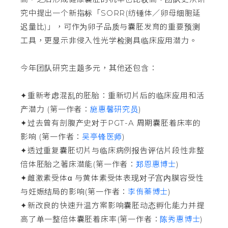
究中提出一个新指标「SORR(纺锤体／卵母细胞延
迟量比)」，可作为卵子品质与囊胚发育的重要预测
工具，更显示非侵入性光学检测具临床应用潜力。
今年团队研究主题多元，其他还包含：
✦重新考虑混乱的胚胎：重新切片后的临床应用和活
产潜力 (第一作者：
施惠馨研究员
)
✦过去曾有剖腹产史对于PGT-A 周期囊胚着床率的
影响 (第一作者：
吴亭锋医师
)
✦透过重复囊胚切片与临床病例报告评估片段性非整
倍体胚胎之著床潜能(第一作者：
郑恩惠博士
)
✦雌激素受体α 与黄体素受体表现对子宫内膜容受性
与妊娠结局的影响(第一作者：
李侑蓁博士
)
✦新改良的快速升温方案影响囊胚动态孵化能力并提
高了单一整倍体囊胚着床率(第一作者：
陈秀惠博士
)