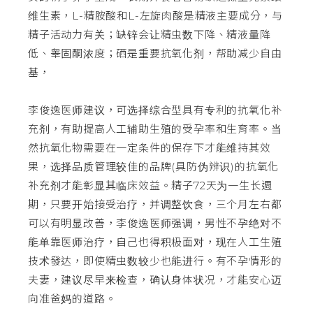
维生素，L-精胺酸和L-左旋肉酸是精液主要成分，与
精子活动力有关；缺锌会让精虫数下降、精液量降
低、睾固酮浓度；硒是重要抗氧化剂，帮助减少自由
基，
李俊逸医师建议，可选择综合型具有专利的抗氧化补
充剂，有助提高人工辅助生殖的受孕率和生育率。当
然抗氧化物需要在一定条件的保存下才能维持其效
果，选择品质管理较佳的品牌(具防伪辨识)的抗氧化
补充剂才能彰显其临床效益。精子72天为一生长週
期，只要开始接受治疗，并调整饮食，三个月左右都
可以有明显改善，李俊逸医师强调，男性不孕绝对不
能单靠医师治疗，自己也得积极面对，现在人工生殖
技术發达，即使精虫数较少也能进行。有不孕情形的
夫妻，建议尽早来检查，确认身体状况，才能安心迈
向准爸妈的道路。