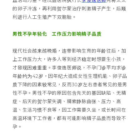
且活动力差。经茂盛医院执行长
李俊逸医师
先将太太
的卵子冷冻，再利用贺尔蒙治疗刺激精子产生，后顺
利进行人工生殖产下双胞胎。
男性不孕年轻化 工作压力影响精子品质
现代社会越来越晚婚，连带影响生育的年龄往后，加
上工作压力大，许多人等到经济稳定时想要生小孩，
才發现困难重重。李俊逸医师说，不孕门诊平均求诊
年龄约为42岁，因年纪大造成女性生理机能、卵子品
质下降的因素较常见，反而30岁左右患者常见的是男
性不孕。男性不孕的原因包含先天的基因缺陷、无精
症、后天的贺尔蒙失调、精索静脉曲张、压力、高
温、生活习惯不良等，因工作需要久坐，或长时间在
高温环境下工作者，都有可能影响精子品质而导致不
孕。