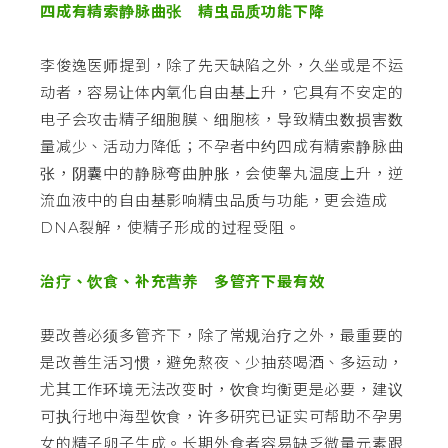
四成有精索静脉曲张 精虫品质功能下降
李俊逸医师提到，除了先天缺陷之外，久坐或是不运
动者，容易让体内氧化自由基上升，它具有不安定的
电子会攻击精子细胞膜、细胞核，导致精虫数损害数
量减少、活动力降低；不孕者中约四成有精索静脉曲
张，阴囊中的静脉弯曲肿胀，会使睾丸温度上升，逆
流血液中的自由基影响精虫品质与功能，更会造成
DNA裂解，使精子形成的过程受阻。
治疗、饮食、补充营养 多管齐下最有效
要改善必须多管齐下，除了常规治疗之外，最重要的
是改善生活习惯，避免熬夜、少抽菸喝酒、多运动，
尤其工作环境无法改变时，饮食均衡更是必要，建议
可执行地中海型饮食，许多研究已证实可帮助不孕男
女的精子卵子生成。长期外食者容易缺乏微量元素跟