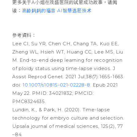
更多关于A小姐在茂盛医院的试管成功故事，请阅
读：
高龄妈妈的福音 AI智慧选胚技术
參考資料：
Lee CI, Su YR, Chen CH, Chang TA, Kuo EE,
Zheng WL, Hsieh WT, Huang CC, Lee MS, Liu
M. End-to-end deep learning for recognition
of ploidy status using time-lapse videos. J
Assist Reprod Genet. 2021 Jul;38(7):1655-1663.
doi:
10.1007/s10815-021-02228-8.
Epub 2021
May 22. PMID: 34021832; PMCID:
PMC8324635.
Lundin, K., & Park, H. (2020). Time-lapse
technology for embryo culture and selection.
Upsala journal of medical sciences, 125(2), 77
–84.