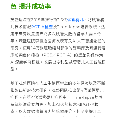
色 提升成功率
茂盛医院在2018年推行第3.5代
试管婴儿
，将试管婴
儿技术搭配
PGT-A检查
及Time-lapse培养系统，适
用于曾有反复流产或多次试管失败的备孕夫妻。今
年，茂盛医院李俊逸医师发表有关AI人工智能选胚的
研究，使用14万张胚胎缩时影像的资料库及有进行着
床前染色体筛检（PGS／PGT-A）的胚胎影像作为
AI深度学习模组，发展出专利型试管婴儿人工智能模
型。
基于茂盛医院在人工生殖医学上的多年经验以及不断
推陈出新的技术研究，茂盛团队推出第4代试管婴儿
疗程。在第4代试管婴儿疗程中，Time-lapse培养
系统扮演重要角色，加上AI选胚技术和PGT-A检
查，以大数据演算法为胚胎做评分，怀孕率提升至