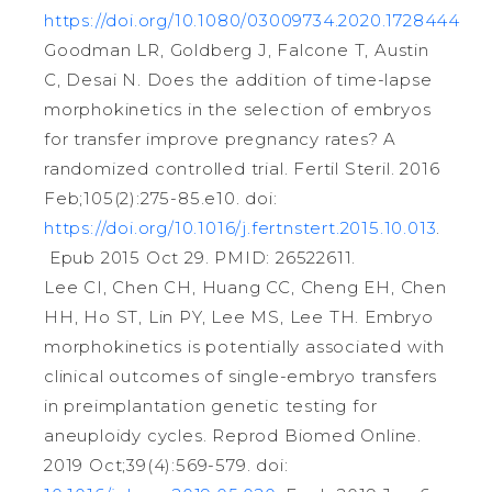
https://doi.org/10.1080/03009734.2020.1728444
Goodman LR, Goldberg J, Falcone T, Austin
C, Desai N. Does the addition of time-lapse
morphokinetics in the selection of embryos
for transfer improve pregnancy rates? A
randomized controlled trial. Fertil Steril. 2016
Feb;105(2):275-85.e10. doi:
https://doi.org/10.1016/j.fertnstert.2015.10.013
.
Epub 2015 Oct 29. PMID: 26522611.
Lee CI, Chen CH, Huang CC, Cheng EH, Chen
HH, Ho ST, Lin PY, Lee MS, Lee TH. Embryo
morphokinetics is potentially associated with
clinical outcomes of single-embryo transfers
in preimplantation genetic testing for
aneuploidy cycles. Reprod Biomed Online.
2019 Oct;39(4):569-579. doi: