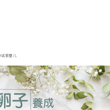
症 #试管婴儿