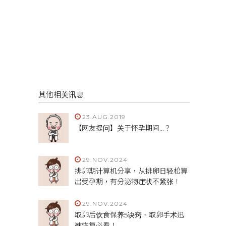
其他相关讯息
23.AUG.2019
【网友提问】关于怀孕期间...？
29.NOV.2024
排卵期计算机分享，从排卵日轻松算
出受孕期，有分泌物症状不紧张！
29.NOV.2024
取卵后饮食保养5诀窍、取卵手术迅
速恢复必看！