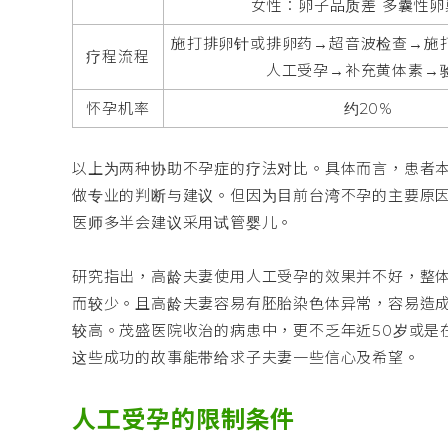
女性：卵子品质差 多囊性卵
施打排卵针或排卵药→超音波检查→施
疗程流程
人工受孕→补充黄体素→
怀孕机率
约20%
以上为两种协助不孕症的疗法对比。具体而言，患者
做专业的判断与建议。但因为目前台湾不孕的主要原因
医师多半会建议采用试管婴儿。
研究指出，高龄夫妻使用人工受孕的效果并不好，整
而较少。且高龄夫妻容易有胚胎染色体异常，容易造
较高。茂盛医院收治的病患中，更不乏年近50岁或是
这些成功的故事能带给求子夫妻一些信心及希望。
人工受孕的限制条件