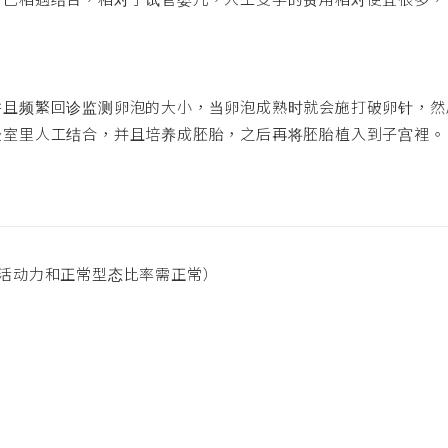
并且频繁回诊监测卵泡的大小，当卵泡成熟时就会施打破卵针，然
验室里人工结合，并且培养成胚胎，之后再将胚胎植入到子宫裡。
且活动力和正常型态比率需正常）