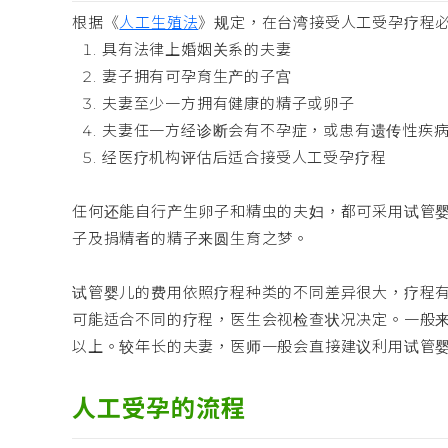
根据《
人工生殖法
》规定，在台湾接受人工受孕疗程
具有法律上婚姻关系的夫妻
妻子拥有可孕育生产的子宫
夫妻至少一方拥有健康的精子或卵子
夫妻任一方经诊断会有不孕症，或患有遗传性疾
经医疗机构评估后适合接受人工受孕疗程
任何还能自行产生卵子和精虫的夫妇，都可采用试管
子及捐精者的精子来圆生育之梦。
试管婴儿的费用依照疗程种类的不同差异很大，疗程
可能适合不同的疗程，医生会视检查状况决定。一般来
以上。较年长的夫妻，医师一般会直接建议利用试管
人工受孕的流程