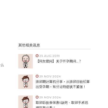
其他相关讯息
23.AUG.2019
【网友提问】关于怀孕期间...？
什么
29.NOV.2024
排卵期计算机分享，从排卵日轻松算
出受孕期，有分泌物症状不紧张！
29.NOV.2024
取卵后饮食保养5诀窍、取卵手术迅
速恢复必看！