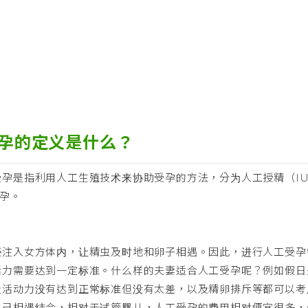
孕的定义是什么？
孕是指利用人工生殖技术来协助受孕的方法，分为人工授精（IU
受孕。
接注入女方体内，让精虫及时地和卵子相遇。因此，进行人工受孕
活力需要达到一定标准。什么样的夫妻适合人工受孕呢？例如假日
及活动力没有达到正常标准但没有太差，以及精卵排斥等都可以考
自己相遇结合，相对于试管婴儿，人工受孕的费用相对便宜很多，