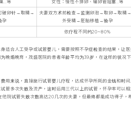
巢…等
女性：慢性不排卵、输卵管阻塞…等
打破卵针→取精→
夫妻双方术前检查→监测卵泡→取卵→取精
验孕
外受精→胚胎移植→验孕
依疗程不同约20~80%
本身适合人工受孕或试管婴儿，需要按照不孕症检查的结果，让医
为晚婚晚育，茂盛医院的患者年龄平均为39岁，在这样的状况
体费用来说，直接施行试管婴儿疗程，达成怀孕所耗的金钱和时间
成试管多次失败及流产，这时运用三代以上的试管，怀孕率可以相
在他院试管失败次数高达20几次的夫妻，但最终都能成功得子，