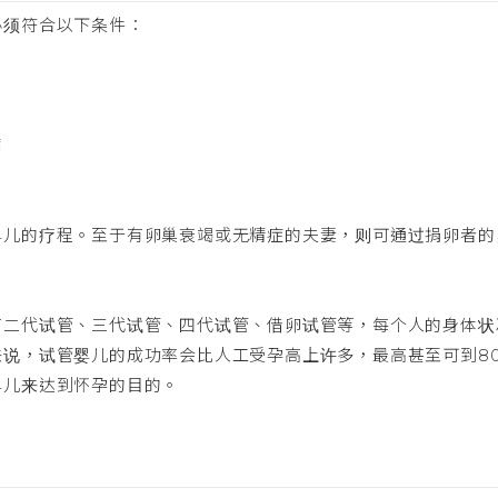
必须符合以下条件：
病
婴儿的疗程。至于有卵巢衰竭或无精症的夫妻，则可通过捐卵者的
有二代试管、三代试管、四代试管、借卵试管等，每个人的身体状
说，试管婴儿的成功率会比人工受孕高上许多，最高甚至可到8
婴儿来达到怀孕的目的。