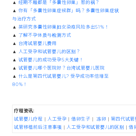
▲
经期不顺都是「多囊性卵巢」惹的祸？
▲
你有「多囊性卵巢症候群」吗？多囊性卵巢症状
与治疗方式
▲
英研究多囊性卵巢妇女染疫风险多出51%！
▲
了解不孕体质与检测方式
▲
台湾试管婴儿费用
▲
人工受孕和试管婴儿的区别？
▲
试管婴儿的成功受孕5大关键！
▲
试管婴儿哪个医院好？台湾试管婴儿医院
▲
什么是第四代试管婴儿? 受孕成功率倍增至
80%！
疗程资讯:
试管婴儿疗程
|
人工受孕
|
借卵生子
|
冻卵
|
第四代试管
试管移植前后注意事项
|
人工受孕和试管婴儿的区别
|
借