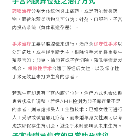
子宫内膜异位症之治疗方式
药物治疗
分别为传统消炎止痛药、或是荷尔蒙类药
物，而荷尔蒙类药物又可分为：针剂、口服药、子宫
内投药系统（黄体素避孕器）。
手术治疗
主要以腹腔镜来进行，治疗为
保守性手术
以
处理病灶，或神经阻断为主，根除性手术是将重要生
殖器官如：卵巢、输卵管或子宫切除，降低疾病复发
机会。
根除性手术
合适于停经后女性，以及保守性
手术无效且未打算生育的患者。
若想生育却患有子宫内膜异位时，治疗方式也会依照
患者状况作调整，若经AMH检测为卵子库存量不足
的患者，则考虑接受人工生殖技术：已婚女性可进行
人工受孕或试管婴儿疗程，而未婚单身女性则可以考
虑冻卵保存生育机会，避免手术时影响到未来生育。
子宫内膜异位症的日常助孕建议