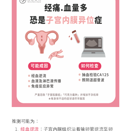
推测可能为：
经血逆流
：子宫内膜组织沿着输卵管逆流至卵